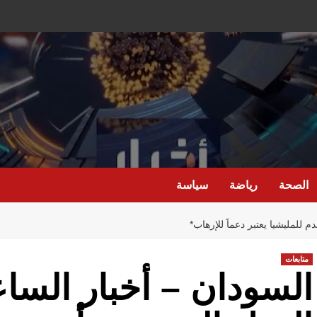
الصحة
رياضة
سياسة
 للمليشيا يعتبر دعماََ للإرهاب*
متابعات
السودان – أخبار الساع