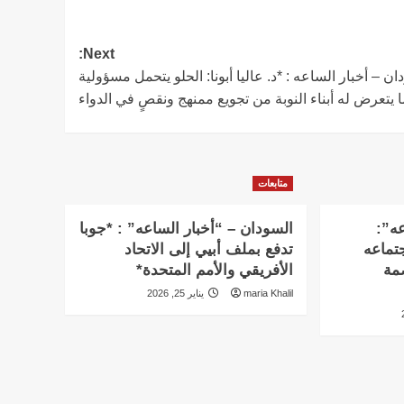
Next:
ان – أخبار الساعه : *د. عاليا أبونا: الحلو يتحمل مسؤولية
 يتعرض له أبناء النوبة من تجويع ممنهج ونقصٍ في الدواء
متابعات
عه”:
السودان – “أخبار الساعه” : *جوبا
تماعه
تدفع بملف أبيي إلى الاتحاد
بالعاصمة
الأفريقي والأمم المتحدة*
maria Khalil
يناير 25, 2026