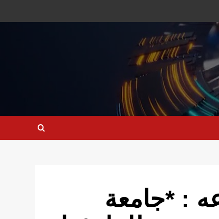
ه : *جامعة