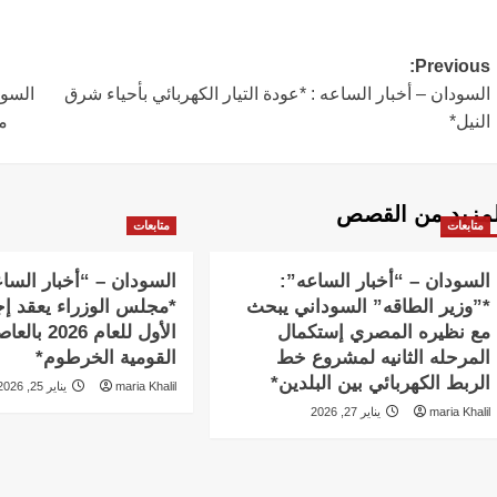
Post
Previous:
السودان – أخبار الساعه : *عودة التيار الكهربائي بأحياء شرق
السود
navigation
النيل*
ما
لمزيد من القصص
متابعات
متابعات
السودان – “أخبار الساعه”:
السودان – “أخبار السا
*”وزير الطاقه” السوداني يبحث
*مجلس الوزراء يعقد إج
مع نظيره المصري إستكمال
الأول للعام 2026 
المرحله الثانيه لمشروع خط
القومية الخرطوم*
الربط الكهربائي بين البلدين*
maria Khalil
يناير 25, 2026
maria Khalil
يناير 27, 2026