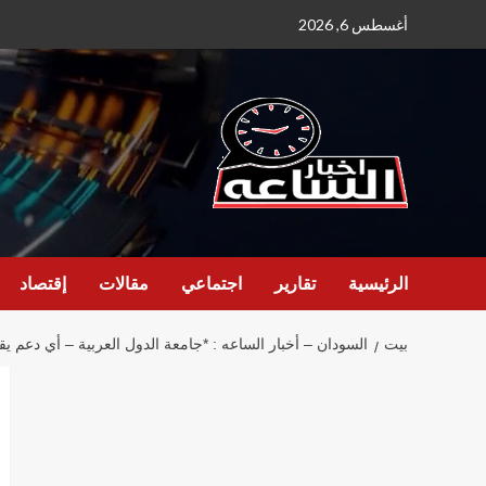
نتقل
أغسطس 6, 2026
لى
لمحتوى
الرئيسية
تقارير
اجتماعي
مقالات
إقتصاد
بيت
السودان – أخبار الساعه : *جامعة الدول العربية – أي دعم يقدم