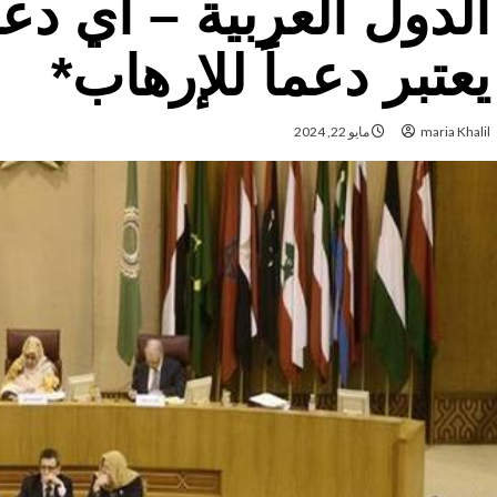
الدول العربية – أي دع
يعتبر دعماََ للإرهاب*
maria Khalil
مايو 22, 2024