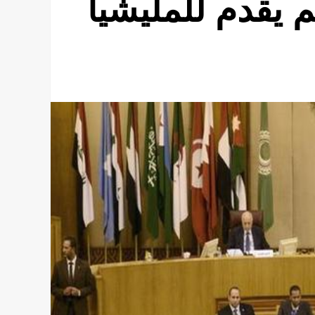
م يقدم للمليشيا