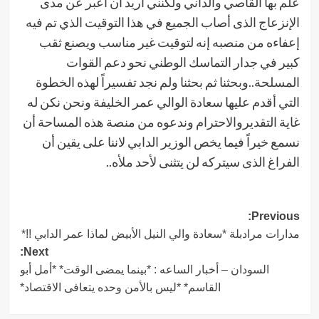
علم بها القاصي والداني ولكنني اريد ان أعبر عن مدى
الإنزعاج الذى أصاب الجميع في هذا التوقيت الذي تم فيه
إعفاءه من منصبه إنه لتوقيت غير مناسب ويصنع ثقب
كبير في جدار التماسك الوطني نحو دعم القوات
المسلحة..وبحثنا ثم بحثنا ولم نجد تفسيراً لهذه الخطوة
التي أقدم عليها سعادة الوالي عمر الخليفة ونحن نكن له
غاية التقديروالاحترام وندعوه من منصة هذه المساحة أن
نسمع خيراً فيما يخص الوزير الدابي لاننا على يقين أن
الفراغ الذى سيتركه لن يتثنى لأحد ملأه..
Post
Previous:
مدارات مرادبلة *سعادة والي النيل الأبيض لماذا عمر الدابي !!*
navigation
Next:
السودان – أخبار الساعه : *بينما يمضى الوقت* *أمل أبو
القاسم* *ليس بالأمن وحده يتعافى الاقتصاد*