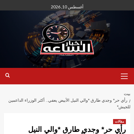
نتقل
أغسطس 10, 2026
لى
لمحتوى
القائمة
الأساسية
بيت
رأي حر* وجدي طارق *والي النيل الأبيض يعفي.. أكثر الوزراء الداعمين
للجيش*
مقالات
رأي حر* وجدي طارق *والي النيل