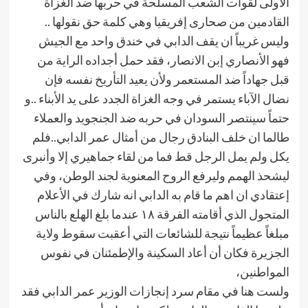
الأولى لقوات الشعب المسلحة في حربها ضد الغزاة
القادمين من صحارى إفريقيا وهي كلمة حق نقولها ..
وليس غريباً ان يقف الدابي في خندق واحد مع الجيش
فهو الأنصاري إبن الانصار، فقد حمل أجداده الراية من
قبل جهاداً ضد المستعمر ولأن يعيد التأريخ نفسه فإن
نضال الآباء يستمر في وجه الغزاة الجدد على يد الأبناء ..و
حتماً سينتصر السودان في حربه ضد الجنجويد والعملاء
طالما ان خلف البنادق رجال من أمثال عمر الدابي..فلم
يكل ولم يمل الرجل قط فما من لقاء جماهيري إلا وأنبرى
ليشحذ الهمم وليرفع الروح المعنوية لجند الوطن، وفي
إعتقادي ان اهم ما قام به الدابي انه شارك في الأعلام
المتجول الذي أقامته الفرقة ١٨ عندما بلغ الهلع بالناس
مبلغاً عظيماً نتيجة للشائعات التي أعقبت سقوط ولاية
الجزيرة فكان أن أعاد السكينة والإطمئنان في نفوس
المواطنين،
ولست هنا في مقام سرد إنجازات الوزير عمر الدابي فقد