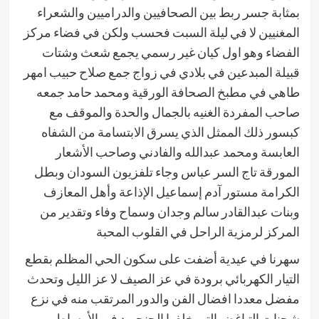
بمثابة جسر ربط بين الصحافيين والدراميين والشعراء
المغنيين لا في ليلة السبت فحسب ولكن في فضاء مركز
الفضاء وهو اول كيان غير رسمي يجمع شعث وشتات
قبيلة المبدعين في بلادي في زواج جمع صلاح حبيب امهر
طاهي في مطبخ الصحافة الورقية ومحمد حامد جمعه
صاحب المفردة الغنيه بالجمال والحدة والموقف مع
كبسور ذلك الممثل الذي يسرق الابتسامة من الشفاه
العابسة ومحمد عبدالله والفادني وصاحب الأشعار
المورقة تاج السر عباس وجاء تلفزيون السودان وبطل
الكرامة مستور آدم إسماعيل الإذاعة وأهل المعازف
وبنات عبدالقادر سالم وجدان وسماح وفاء وتقدير من
المركز لرمزية الراحل في القلوب المحبة
سهرنا في عيدية أضفت على سكون الحي المظلم بقطع
التيار الكهربائي برودة في عز الصيف لا عز الليل وتحدث
مفضل معددا افضال الفن والدور المرتقب منه في نزع
شحنات التباغض التي خلفها الجنجويد في الأوساط