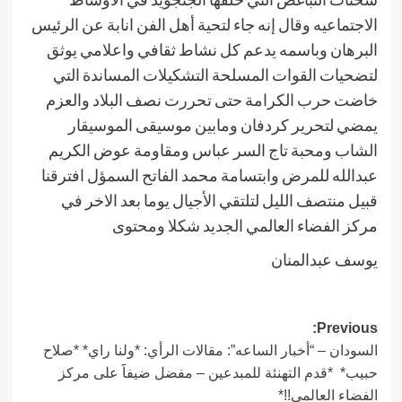
الاجتماعيه وقال إنه جاء لتحية أهل الفن انابة عن الرئيس
البرهان وباسمه يدعم كل نشاط ثقافي واعلامي يوثق
لتضحيات القوات المسلحة التشكيلات المساندة التي
خاضت حرب الكرامة حتى تحررت نصف البلاد والعزم
يمضي لتحرير كردفان ومابين موسيقى الموسيقار
الشاب ومحبة تاج السر عباس ومقاومة عوض الكريم
عبدالله للمرض وابتسامة محمد الفاتح السمؤل افترقنا
قبيل منتصف الليل لتلتقي الأجيال يوما بعد الاخر في
مركز الفضاء العالمي الجديد شكلا ومحتوى
يوسف عبدالمنان
Post
Previous:
السودان – “أخبار الساعه”: مقالات الرأي: *ولنا راي* *صلاح
navigation
حبيب* *قدم التهنئة للمبدعين – مفضل ضيفاََ على مركز
الفضاء العالمي!!*