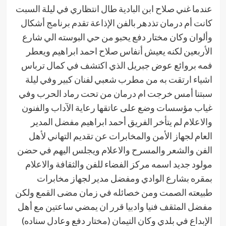
عندما غني صلاح ابن البادية طال انتظاري في ليلة السبت
كانت أم درمان تذدهر بالفن الإذاعة تقدم برنامج أشكال
وألوان وكان مختار دفع يحبو من حي البوسته الي شارع
الأربعين لكنه يعيش أنفاس صلاح احمد ابراهيم ويعطر
فمه بروائع عوض جبريل الذي اكتشف في كمال ترباس
اشياء ارتقت به من مطرب شعبي لفنان كبير وفي ليلة
سبتنا أمس خرجت ام درمان من تحت رماد الحرب وفي
غياب مؤسسات وضع على عاتقها رعاية الآداب والفنون
والاعلام لم يتأخر الفريق أحمد ابراهيم مفضل المدير
العام لجهاز الأمن والمخابرات عن تقديم التهاني لأهل
الفن والشعر والمسرح والاعلام ويجلس اليهم في حضن
مولود جديد اسمه مركز الفضاء للفن والثقافة والاعلام
بمقره بشارع الوادي ومفضل مدير لجهاز مخابرات
طبيعته الصمت ومن خصائله في زمان مضى القمع ولكن
مفضل المثقف فنيا وادبيا قرر ان يمضي ساعتين مع أهل
الإبداع في بلدي وكان التيمان (مختار دفع وعادل سناده)