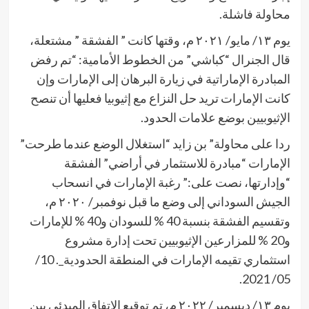
محاولة فاشلة.
يوم ١٣/ مايو/ ٢٠٢١ م، وقتها كانت ” الفشقة ” مشتعلة،
قال الجنرال “كباشي” من الخطوط الأمامية: “تم رفض
المبادرة الإماراتية في زيارة البرهان إلى الإمارات وإن
كانت الإمارات تريد حل النزاع مع إثيوبيا فعليها أن تنصح
الإثيوبيين بوضع علامات الحدود.
ردا على محاولة” بن زايد “استغلال الوضع عندما طرحت”
الإمارات “مبادرة للاستثمار في أراضي” الفشقة
“وإدارتها، نصت على:” رغبة الإمارات في انسحاب
الجيش السوداني إلى وضع ما قبل نوفمبر/ ٢٠٢٠ م،
وتقسيم الفشقة بنسبة 40 % للسودان و40 % للإمارات
و20 % للمزارعين الإثيوبيين تحت إدارة مشروع
استثماري تقيمه الإمارات في المنطقة الحدودية_. 10‏/
05‏/ 2021.
يوم ١٣/ ديسمبر/ ٢٠٢٢ م، تم توقيع الاتفاق المبدئي بين