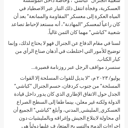
شعبية الجنرال “كباشي”، وخاصة داخل المؤسسة
العسكرية، وفجأة انتقل ذلك التيار عبر الاصطياد في
المياه العكرة إلى معسكر “المقاومة والممانعة” بعد أن
كان راعياً لمعسكر “المهادنة”، أنه مستعد لإحباط تصاعد
شعبية “كباشي” مهما كان الثمن غالياً.
لسنا في مقام الدفاع عن الجنرال فهو لا يحتاج لذلك، وإنما
توضيح للأمور التي اختلطت في أذهان صناع الرأي من
كبار الكتاب.
سنسرد مواقف الرجل عبر روزنامة قصيرة…
يوليو/ ٢٠٢٣ م، “لا بديل للقوات المسلحة إلا القوات
المسلحة” من جنوب كردفان، حسم الجنرال “كباشي”
الجدل حول الاتفاق الإطاري الذي كان يدور داخل قيادة
الدولة ولكنه غير معلن، بينما طفا إلى السطح الصراع
العسكري_المليشي_المدني، وأبلغ “كباشي” الجميع أن
أي محاولة لابتلاع الجيش وإغراقه وبالمليشيات دون
إجراءات الدمج والتسريح المتعارف عليها دولياً هي