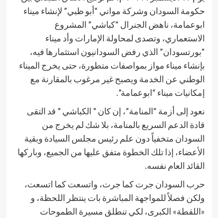
حكومة السودان وشركة مواني “أبو ظبي” لإنشاء ميناء
ابوعمامة، ناهض الجنرال “كباشي” المشروع
الاستعماري، وتصدى لمحاولة الإمارات وأد ميناء
“بورتسودان” الذي رفض السودانيون استثمارها فيه،
بإنشاء ميناء مواز بمواصفات متطورة، حتى يخرج الميناء
الوطني عن الخدمة ويصبح غير مرغوب بالمقارنة مع
إمكانيات ميناء “ابوعمامة”.
نعود إلى أزمة “المنامة”، إن كان ” الكباشي ” قد التقى
قادة الدعم السريع بالمنامة، بلا شك لم يخرج من
السودان متخفياً دون علم رئيس مجلس السيادة وبقية
الأعضاء، إذا تلك الخطوة متفق عليها من الجميع، وباركها
القائد العام نفسه.
حرب السودان جرت كما جرت، واتسعت كما اتسعت،
ولكن فصلاً للمواجهة المباشرة بات ينتظر اللحظة، و
«اللقطة» الكبرى، لكي تنطلق مسيرة الطموحات