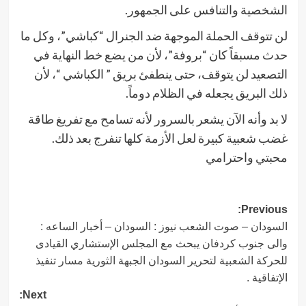
الشخصية والتنافس على الجمهور.
لن تتوقف الحملة الموجهة ضد الجنرال “كباشي”، وكل ما
حدث مسبقاً كان “بروفة”، لأن من يضع خط النهاية في
التصعيد لن يتوقف، حتى ينطفئ بريق ” الكباشي “، لأن
ذلك البريق يجعله في الظلام دوماً.
لا بد وأنه الآن يشعر بالسرور لأنه تسامح مع تفريغ طاقة
غضب شعبية كبيرة لعل الأزمة كلها تنفرج بعد ذلك.
محبتي واحترامي
Post
Previous:
السودان – صوت الشعب نيوز : السودان – أخبار الساعه :
navigation
والى جنوب كردفان يبحث مع المجلس الإستشاري القيادى
للحركة الشعبية لتحرير السودان الجبهة الثورية مسار تنفيذ
الإتفاقية .
Next: