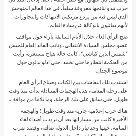
حرب تبدو نتائجها معروفة سلفاً، في هذا العالم المتوحش
الذي ليس فيه من يردع مرتكبي الانتهاكات والتجاوزات
لأنهم يقاتلون بالوكالة عن سادة العالم.
ضج الرأي العام خلال الأيام السابقة بآراء حول مواقف
عضو مجلس السيادة الانتقالي، ونائب القائد العام للجيش
“شمس الدين كباشي”، كانت حالة هياج مستعرة، رأيت
من الحكمة انتظارها حتى تخمد، حتى ادلو بدلوي حول
موضوع الجدل.
استندت تلك النقاشات بين الكتاب وصناع الرأي العام،
على رحلة المنامة، هذه الهجمات المتبادلة بدأت منذ وقت
طويل، حتى سابق على تلك الرحلة، وما تلاها من مواقف.
هناك حرب إعلامية جارية منذ وقت طويل؛ والهجمة
الأخيرة كانت من مساراتها بعد أن ترددت أصداء لقاء
المنامة، حينها وجد تيار داخل الدولة ضالته، وقصد ضرب