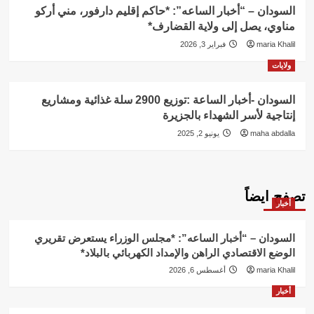
السودان – “أخبار الساعه”: *حاكم إقليم دارفور، مني أركو
مناوي، يصل إلى ولاية القضارف*
maria Khalil
فبراير 3, 2026
ولايات
السودان -أخبار الساعة :توزيع 2900 سلة غذائية ومشاريع
إنتاجية لأسر الشهداء بالجزيرة
maha abdalla
يونيو 2, 2025
تصفح ايضاً
أخبار
السودان – “أخبار الساعه”: *مجلس الوزراء يستعرض تقريري
الوضع الاقتصادي الراهن والإمداد الكهربائي بالبلاد*
maria Khalil
أغسطس 6, 2026
أخبار