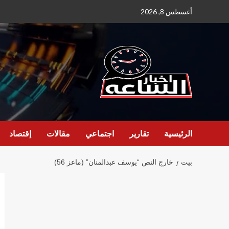
نتقل
أغسطس 8, 2026
لى
لمحتوى
الرئيسية
تقارير
اجتماعي
مقالات
إقتصاد
بيت
خارج النص “يوسف عبدالمنان” (ماعز 56)