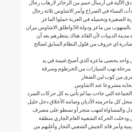
ادق الآلية في أرسال حمم من الزخائر لارهاب رجال
بدأت النساء في الصراخ وأمر الاشاوس ثلاثة رجال
ة الصغيرة وتحميله في العربة حملوا الماعز
والتيوس وتركو (السخيلات) الصغار حتى امتلأت الفارهة المنهوبة بالمنهوب من ماعز ودولة 56واطلق الاشاوس نيران
دينة الدبيبات لأن القائد هناك ينتظرهم بعد أن
مصادرة اي خروف من فلول النظام السابق لصالح
ل واحد يحصى ماعزه الذي أصبح غنيمة في يد
 من مرحلة نهب السيارات من الخرطوم وسرقة
لقرى من كوب لبن الصغار
صحابه مشروعا عند الاشاوس
لجماعة التي جاءت بما لم تأتي به كل حركات التمرد
ستحل كل ماحرمته الأديان وصانته الأخلاق دخل خليل
العدل والمساواة لتنهب متجر أو تسطو على مصرف
ل ودخلت الحركة الشعبية العام الجاري منطقة
ة وأمر قائد الجيش الشعبي التجار وأغلبهم من