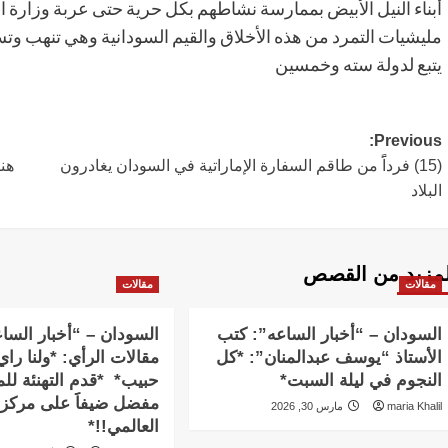
أبناء النيل الأبيض بممارسة نشاطهم بكل حرية حتى عربة وزارة ا
مليشيات التمرد من هذه الأخلاق والقيم السودانية وهي تنهب وت
يتبع لدولة سته وخمسين
Post
Previous:
(15) فرداًََ من طاقم السفارة الإماراتية في السودان يغادرون
هنا
navigation
البلاد
لمزيد من القصص
مقالات
مقالات
السودان – “أخبار الساعه”: كتب
السودان – “أخبار السا
الأستاذ “يوسف عبدالمنان”: *كل
مقالات الرأي: *ولنا را
النجوم في ليلة السبت*
حبيب* *قدم التهنئة للم
مفضل ضيفاََ على مركز 
maria Khalil
مارس 30, 2026
العالمي!!*