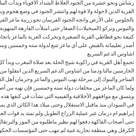
رشاش ونحو عشرة من الجنود الغلاظ الشداد الأقوياء وبدأت البن
القرية الذين لاحولة ولا قوة لهم وانتشر الجنود في وضع هجوم و
بالجلوس على الأرض واتجه الجنود الفرسان نحو زريبة ماعز القري
كثيفة نحو قطاطي القرية الصغيرة وتحركت العربة بالماعز باتجاه م
أصدر تعليماته بالقبض على أي ماعز تتبع لدولة سته وخمسين و
اشاوس الدعم السريع
تجمع أهل القرية في راكوبة شيخ الحلة بعد صلاة المغرب وبدأ ك
الحارسين مالنا ودمنا من اشاوس الدعم السريع الذين انتقلوا
المتاجر والبنوك إلى مرحلة نهب التيوس والماعز وحرمان أهل ا
ولما كان الماعز من مخلفات دولة سته وخمسين فإن نهبه من أ
ويتسق مع مواقفهم الأخلاقية والقيميه التي نشأت في كنفها هذه ا
في السودان منذ ماقبل الاستقلال وحتى ميلاد هذا الكائن الذي ي
إبراهيم ام درمان عبر عملية الزراع الطويل ولم تمتد يد قوات 
حتى أصحاب الفاكهة دفعوا لهم نظير ماطلبوه من الموز والبرتقا
الكرقل وهي منطقة تجارية غنية لم تنهب حتى المؤسسات الحكومي