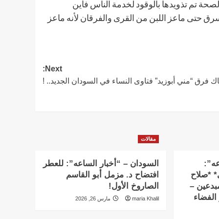
لصحة تم تذويدها بالوقود لخدمة الناس فأين
سرق حتى ماعز اللبن من القرى والفرقان لأنه ماعز
Next:
ك فرق “مني أبوزيد” فتاوى النساء في السودان الجديد.. !
مقالات
عه”:
السودان – “أخبار الساعه”: للعطر
ي* *صلاح
افتضاح د. مزمل أبو القاسم
بدعين –
الصاروخ الأول!
الفضاء
maria Khalil
مارس 26, 2026