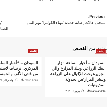
Post
Previous:
تسجيل حالات إصابه جديده “بوباء الكوليرا” بنهر النيل
“و
navigation
الصنا
لمزيد من القصص
إقتصاد
إقتصاد
السودان – أخبار الساعة : زار
السودان – “أخبار الساع
البنك الزراعي وبنك المزارع والي
المركزي: ترتيبات لاستب
الجزيرة يحث للإقبال على الزراعة
من فئتي الألف والخمسم
ويبشر المزارعين بجدولة
maria Khalil
نوفمبر 23, 2024
المديونيات
maha abdalla
يونيو 3, 2025