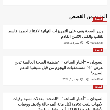
المزيد من القصص
الصحة
وزير الصحة يقف على التجهيزات النهائية لافتتاح احممد قاسم
للقلب والكلى الاثنين القادم
maria Khalil
يناير 14, 2026
الصحة
السودان – “أخبار الساعه”: *منظمة الصحة العالمية تدين
تعرض “6” مستشفيات للهجوم من قبل مليشيا الدعم
السريع*
maria Khalil
نوفمبر 3, 2024
الصحة
السودان – “أخبار الساعه”: *الصحة: معدلات نسبة وفيات
الأمهات بلغت (295) لكل مائة ألف حالة ولادة.. ووفيات
الأطفال بلغت (51) لكل ألف طفل مولود*