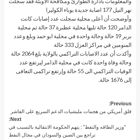
والمعلومات بادارة الطوارئ ومكافحة الاوبئة فقد سجلت
نهر النيل 177 اصابة جديدة بوباء الكوليرا
وأوضحت أن أعلى محلية سجلت عدد إصابات كانت
الدامر 120 حالة تليها محلية عطبرة 37 حالة ثم محلية
بربر 19 حالة وحالة واحدة في محلية ابو حمد وبلغ وعدد
المنومين في مراكز العزل 333 حالة
وأكدت أن عدد الاصابات التراكمي بالولاية بلغ 2064 حالة
وحالة وفاة واحدة كانت في محلية الدامر ليرتفع عدد
الوفيات التراكمي الى 55 حالة وإرتفع تراكمى التعافى
إلى 1676 حالة.
Post
Previous:
قلق أمريكي من هجمات مليشيات الدعم السريع على الفاشر
navigation
Next:
“وزير الطاقه والنفط” : يتهم الحكومة الانتقالية بالتسبب في
تراجع بين الصين والسودان في مجال النفط