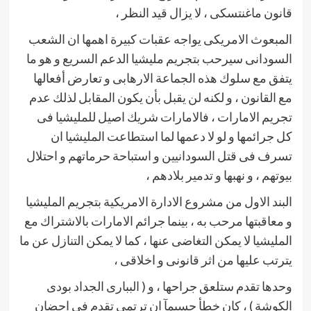
قانون ماغنتسكى ، لا يزال قيد النظر ،
المبعوث الامريكى يواجه عقبات كبيرة اهمها ان الشعب
السودانى سيرحب بتجريم مليشيا الدعم السريع و هو ما
يتفق مع سلوك هذه الجماعة الارهابى و تعارض أفعالها
مع القانون ، و لكنه لن يقبل بأن يكون المقابل لذلك عدم
تجريم الامارات ، فالامارات شريك اصيل للمليشيا فى
كل جرائمها و لو لا دعمها لما استطاعت المليشيا ان
تسرف فى قتل السودانيين و استباحة حرماتهم و احتلال
بيوتهم ، و نهبها و تدمير بلادهم ،
البند الاول من مشروع الادارة الامريكية بتجريم المليشيا
و معاقبتها مرحب به ، بينما جرائم الامارات بالاشتراك مع
المليشيا لا يمكن التغاضى عنها ، كما لا يمكن التنازل عن ما
يترتب عليها من اثر قانونى و اخلاقى ،
وحدها تقدم ستلعق جراحها ، و ( الببارى الجداد بودى
الكوشة ) ، كان خطأ جسيمآ ان ترتمى تقدم فى احضان