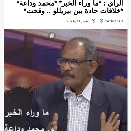
الرأي : *ما وراء الخبر* *محمد وداعة*
*خلافات حادة بين بيريللو .. وقحت*
maria Khalil
سبتمبر 11, 2024