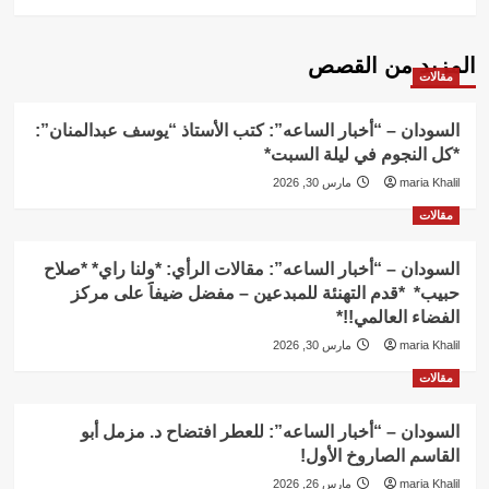
المزيد من القصص
مقالات
السودان – “أخبار الساعه”: كتب الأستاذ “يوسف عبدالمنان”:
*كل النجوم في ليلة السبت*
maria Khalil
مارس 30, 2026
مقالات
السودان – “أخبار الساعه”: مقالات الرأي: *ولنا راي* *صلاح
حبيب* *قدم التهنئة للمبدعين – مفضل ضيفاََ على مركز
الفضاء العالمي!!*
maria Khalil
مارس 30, 2026
مقالات
السودان – “أخبار الساعه”: للعطر افتضاح د. مزمل أبو
القاسم الصاروخ الأول!
maria Khalil
مارس 26, 2026