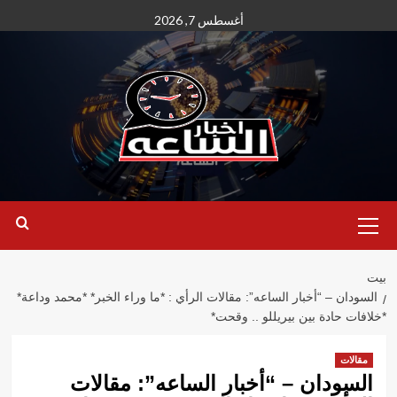
نتقل
أغسطس 7, 2026
لى
لمحتوى
القائمة
الأساسية
بيت
السودان – “أخبار الساعه”: مقالات الرأي : *ما وراء الخبر* *محمد وداعة*
*خلافات حادة بين بيريللو .. وقحت*
مقالات
السودان – “أخبار الساعه”: مقالات