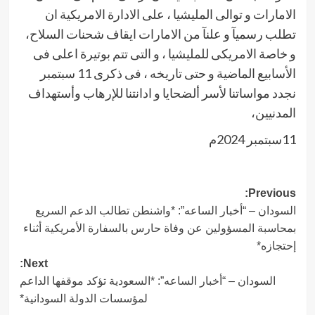
الامارات و توالى المليشيا ، على الادارة الامريكية ان
تطلب رسميآ و علنآ من الامارات ايقاف شحنات السلاح،
و خاصة الامريكى للمليشيا ، و التى تتم بوتيرة اعلى فى
الأسابيع الماضية و حتى تاريخه ، فى ذكرى 11 سبتمبر
نجدد مواساتنا لأسر ألضحايا و ادانتنا للإرهاب وأستهداف
المدنيين،
11سبتمبر 2024م
Post
Previous:
السودان – “أخبار الساعه”: *واشنطن تطالب الدعم السريع
navigation
بمحاسبة المسؤولين عن وفاة حارس بالسفارة الأمريكية أثناء
إحتجازه*
Next:
السودان – “أخبار الساعه”: *السعودية تؤكد موقفها الداعم
لمؤسسات الدولة السودانية*