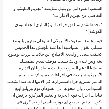
الشعب السودانى لن يقبل مقايضة *تجريم المليشيا و
التغاضى عن تجريم الامارات*
*وحدها تقدم ستلعق جراحها ، و ( الببارى الجداد بودى
الكوشة )*
فيما يجتمع المبعوث الأمريكي للسودان توم بيريللو مع
ممثلي القوى السياسية الداعمة للجيش غدا الخميس ،
كشفت مصادر واسعة الاطلاع عن خلافات برزت بوضوح
بينه وبين تقدم وذلك بسبب موقف تقدم المتمسك
بمليشيا الدعم السريع ، و قالت مصادرنا ان الادارة
الأمريكية شرعت في اجراءات عملية لإدانة مليشيا
الدعم السريع جراء استمرارها في الانتهاكات ضد الشعب
السوداني ، وان مبعوثها إلى السودان توم بيريللو ابلغ
قيادات احزاب قوى الحرية والتغيير المركزي برفض ان
يكون للدعم السريع اي دور سياسي او عسكري في
السودان ، وقالت المصادر ان هذه الخلافات تأسست