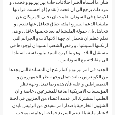
شأن ما اسماه الخبر اختلافات حادة بين بيرليو و قحت ، و
مرد ذلك يرجع الى ان قحت ( تقدم ) لو احسنت قراءتها
للاوضاع فى السودان لعلمت ان تخلى الامريكان عن
مليشيا الدعم السريع املته حقاق تتغافل عنها تقدم ، و
تتجاهل بان حمولة المليشيا لم يعد يتحملها عاقل ، و هى
تعلم عظم ان تتحمل اى جهة الانتهاكات و الجرائم التى
ارتكبتها المليشيا ، و رفض الشعب السودان لوجودها فى
مستقبل البلاد ، وهو ما كرره السيد بيليو نفسه ، استنادآ
الى مقابلاته مع السودانيين ،
الجديد فى امر بيرليو و كما رشح ان المساندة التى يجدها
من الكونغرس ، باتت تمثل وجهة نظر الجمهوريين و
الديمقراطين و عليه فأن هذه ربما تمثل وجهة نظر
المؤسسات الامريكية اضافة للمشرعين ، خاصة و ان
الطلب المشترك الى قدمه اعضاء من الحزبين فى لجنة
الشؤون الخارجية باصدار امر تنفيذى من الرئيس بايدن
لاعتبار مليشيا الدعم السريع جماعة ارهابية، بموجب