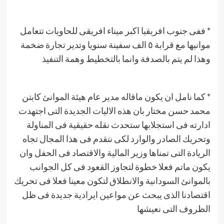
* ففى جنوب افريقيا اكبر ميناء افريقى للحاويات تتعامل
موانيها مع قرابة ٥ الف سفينة سنويا وتدير تجارة ضخمة
وهذا لم يتم بالصدفة وانما بالتخطيط وهمة التنفيذ
* كما نامل ان يكون ماقاله مدير عام هيئة الموانئ كابتن
محمد حسن مختار بان هذه الاليات الجديدة التى اجتهدت
ادارته فى استجلابها ستحدث نقله حقيقية فى المناولة
وتحريك الصادر والوارد لكى نتقدم فى هذا المجال تجاه
الريادة التى تمناها وزير المالية والاقتصاد فى الحفل وان
يكون ماتم فعلا خطوة لتجاوز القعود فى كل الجوانب
بالموانئ السودانية والانطلاق لتكون معينا فعلا فى تحريك
اقتصادنا الذى يبحث عن مواعين ايرادية جديدة فى ظل
الظروف التى نعيشها