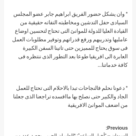
* وان يشكل حضور الفريق ابراهيم جابر عضو المجلس
السيادى حفل التدشين ومخاطبته التفاته حقيقية من
القيادة العليا للدولة للموانئ التى تحتاج لتحسين اوضاع
عامليها وتدريبهم ورفع قدراتهم وتوفير مطلوبات العمل
فى سوق يحتاج للمميزين حتى تاتينا السفن الكبيرة
العابرة الى افريقيا طوعا بعد التطور الذى ننتظره فى
كافة خدماتنا…
* دعونا نحلم فالنجاحات تبدا بالاحلام التى تحتاج للعمل
الجاد والكبير حتى نصلح بها ماافسده تراجعنا الذى جعلنا
من اضعف الموانئ الافريقية
Post
Previous:
السودان – “أخبار الساعه”: *الطيران الحربي يحصد عدد من