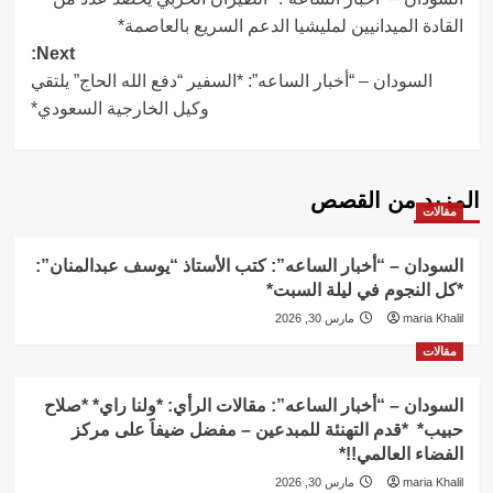
navigation
القادة الميدانيين لمليشيا الدعم السريع بالعاصمة*
Next:
السودان – “أخبار الساعه”: *السفير “دفع الله الحاج” يلتقي
وكيل الخارجية السعودي*
المزيد من القصص
مقالات
السودان – “أخبار الساعه”: كتب الأستاذ “يوسف عبدالمنان”:
*كل النجوم في ليلة السبت*
maria Khalil
مارس 30, 2026
مقالات
السودان – “أخبار الساعه”: مقالات الرأي: *ولنا راي* *صلاح
حبيب* *قدم التهنئة للمبدعين – مفضل ضيفاََ على مركز
الفضاء العالمي!!*
maria Khalil
مارس 30, 2026