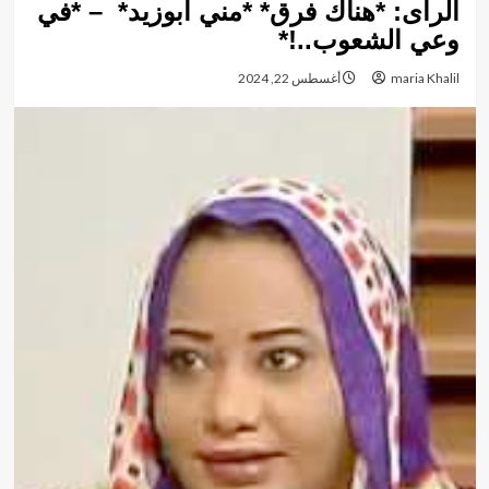
الرأى: *هناك فرق* *مني أبوزيد* – *في
وعي الشعوب..!*
maria Khalil
أغسطس 22, 2024