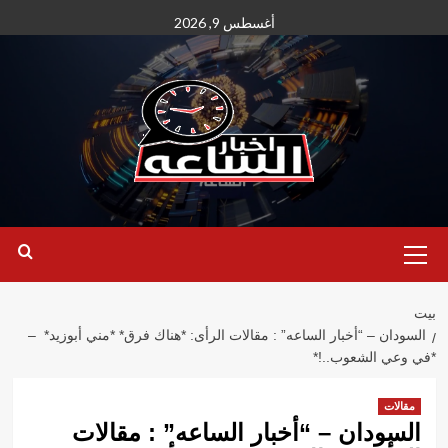
نتقل
أغسطس 9, 2026
لى
لمحتوى
القائمة
الأساسية
بيت
السودان – “أخبار الساعه” : مقالات الرأى: *هناك فرق* *مني أبوزيد* –
*في وعي الشعوب..!*
مقالات
السودان – “أخبار الساعه” : مقالات