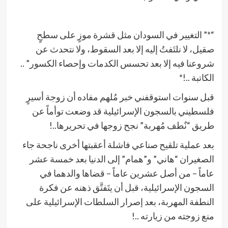
“*” التغيير في السودان مثل قشرة موزٍ على سطحٍ
صقيل، لا نلتَفتُ إليه إلا بعد السقوط، ولا نتحدث عن
شروعنا فيه إلا بعد تحسس الكدمات وإحصاء الكسور” ..
الكاتبة ..!*
قبل سنوات استوقفني خبر مُلهم مفاده أن زوجة أسيرٍ
فلسطيني بالسجون الإسرائيلية قد وضعت توأماً عن
طريق “نٌطف مُهربة” نجح زوجها في تحريرها..!
بعد عملية تلقيح صناعي فاشلة أعقبتها أخرى ناجحة جاء
الصغيران “هاني” و”همام” إلى الدنيا بعد خمسة عشر
عاماً – من أصل عشرين عاماً – قضاها والدهما في
السجون الإسرائيلية، قبل أن يتَفتَّق ذهنه عن فكرة
النطفة المهربة، بعد إصرار السلطات الإسرائيلية على
منع زوجته من زيارته ..!