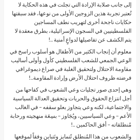
إلى جانب صلابة الإرادة التي تجلت في هذه الحكاية لا
تُعتبر تجربة هذين الزوجين الأولى من نوعها، فقد سبقتها
حكايات ناجحة أخرى لتهريب نطف المساجين
الفلسطينيين في السجون الإسرائيلية، بطرق معقدة لا
يتم الكشف عن تفاصيلها لدواعٍ أمنية ..!
معلوم أن إنجاب الكثير من الأطفال هو أسلوب راسخ في
الوعي الجمعي للشعب الفلسطيني كأول وأولى أساليب
مقاومة الاحتلال ولتحقيق الغلبة في صراع ديموغرافي
فرضته ظروف احتلال الأرض وإرادة المقاومة..!
وهي إحدى صور تجليات وعي الشعوب في كفاحها من
أجل انتزاع الحقوق والحريات وتحقيق العدالة السياسية
والاجتماعية، لكنه وعي يتجاوز بعلو سقفه – في الغالب
الأعم – وعي السياسيين، ويُجَاوز – بسِعَة منهجيته ورحابة
مُنطلقاته – أفق الحاكمين ..!
والشعوب من هذا المُنطلق تًتمايز وتَتباين وفقاً لموقعها