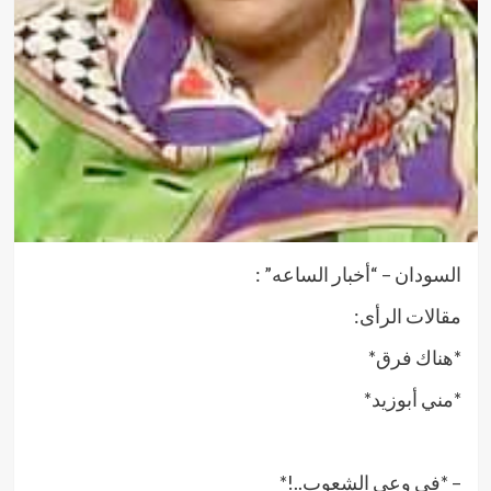
السودان – “أخبار الساعه” :
مقالات الرأى:
*هناك فرق*
*مني أبوزيد*
– *في وعي الشعوب..!*