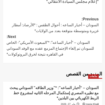
*إعلام مجلس السيادة الانتقالي*
Post
Previous:
السودان – أخبار الساعه : أحوال الطقس : *الأرصاد: أمطار
navigation
غزيرة ومتوسطة متوقعة بعدد من الولايات*
Next:
السودان – “أخبار الساعه”: *”المبعوث الأمريكي”- الخاص
للسودان تم إلغاء الإجتماع المزمع عقده مع الوفد السوداني
في القاهره نتيجة لخرق البروتوكولات*
المزيد من القصص
متابعات
السودان – “أخبار الساعه”: *”وزير الطاقه” السوداني يبحث
مع نظيره المصري إستكمال المرحله الثانيه لمشروع خط
الربط الكهربائي بين البلدين*
maria Khalil
يناير 27, 2026