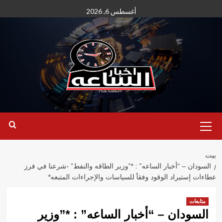
نتقل
أغسطس 6, 2026
لى
لمحتوى
القائمة
الأساسية
بيت
السودان – “أخبار الساعه” : *”وزير الطاقه والنفط” -شرعنا في فرز
عطاءات إستيراد الوقود وفقاََ للسياسات والإجراءات المتبعه*
متابعات
السودان – “أخبار الساعه” : *”وزير