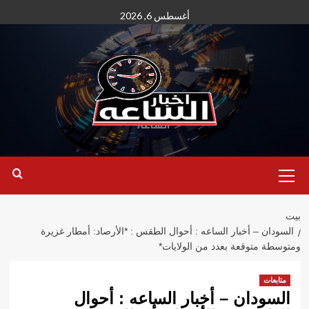
نتقل
أغسطس 6, 2026
لى
لمحتوى
القائمة
الأساسية
بيت
السودان – أخبار الساعه : أحوال الطقس : *الأرصاد: أمطار غزيرة
ومتوسطة متوقعة بعدد من الولايات*
متابعات
السودان – أخبار الساعه : أحوال