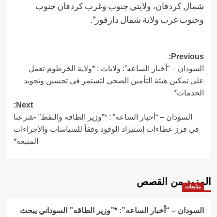
شمال كردفان، ولایتي جنوب وغرب كردفان جنوب
وجنوب غرب ولاية شمال دارفور”.
Post
Previous:
السودان – “أخبار الساعه”: ولايات : *ولاية الخرطوم-تعمل
navigation
على تمكين هيئة التأمين الصحي لتستمر في تحسين وتجويد
الخدمات*
Next:
السودان – “أخبار الساعه” : *”وزير الطاقه والنفط” -شرعنا
في فرز عطاءات إستيراد الوقود وفقاََ للسياسات والإجراءات
المتبعه*
المزيد من القصص
متابعات
السودان – “أخبار الساعه”: *”وزير الطاقه” السوداني يبحث