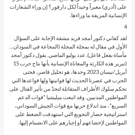
على (أدري) معبراً وحيداً لكل دارفور؟ إن وراء الشعارات
الإنسانية المزيفة ما وراءها.
4
لقد كفاني دكتور أمجد فريد مشقة الإجابة على السؤال
الأول في مقال له بمجلة المجلة (المجاعة في السودان…
مأساة بفعل فاعل). عدد يوليو الماضي. يقول دكتور أمجد
(تبرير هذه الكارثة والمعاناة الإنسانية بأنها نتاج حرب 15
أبريل/نيسان 2023 وحدها، هو تحليل قاصر، فحتى
الحرب في عصرنا الحديث لها قوانينها ولها قواعدها التي
تحكم سلوك الأطراف المتقاتلة لتحدّ من تأثير القتال على
المواطنين المدنيين. وقد اتبعت ميليشيا “قوات الدعم
السريع”، منذ اندلاع حربها مع قوات الجيش السوداني،
استراتيجية حصار التجويع التي استهدفت الضغط على
المواطنين لإخضاعهم أو إجبارهم على الانضمام إليها.