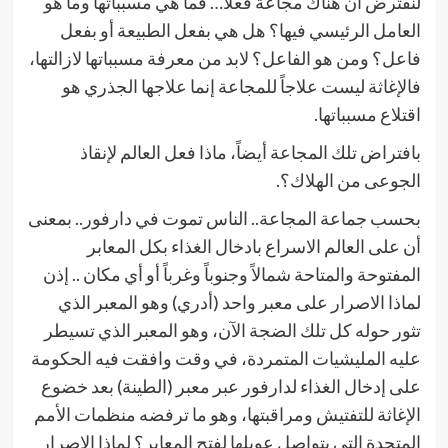
لنفترض أن هناك مجاعة فعلاً… فما هي مسبباتها وما هو
العامل الرئيسي فيها؟ هل هي بفعل الطبيعة أو بفعل
فاعل؟ ومن هو الفاعل؟ لابد من معرفة مسبباتها لازالتها،
فالإغاثة ليست علاجاً للمجاعة إنما علاجها الجذري هو
اقتلاع مسبباتها.
بافتراض تلك المجاعة أيضاً، ماذا فعل العالم لإنقاذ
الجوعى من الهلاك؟.
بحسب جماعة المجاعة.. الناس تموت في دارفور.. بمعنى
أن على العالم الاسراع بادخال الغذاء بكل المعابر
المفتوحة والمتاحة شمالاً وجنوباً وغرباً أو أي مكان .. إذن
لماذا الاصرار على معبر واحد (أدري) وهو المعبر الذي
تثور حوله كل تلك الضجة الآن، وهو المعبر الذي تسيطر
عليه المليشيات المتمردة، في وقت وافقت فيه الحكومة
على إدخال الغذاء لدارفور عبر معبر (الطينة) بعد خضوع
الإغاثة للتفتيش ومراقبتها، وهو ما ترفضه منظمات الأمم
المتحدة التي يتواصل عويلها لفتح المعابر؟ لماذا الإصرار