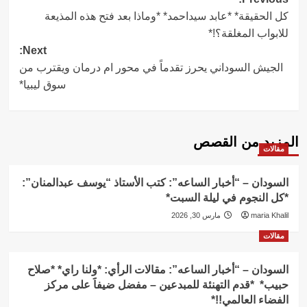
Post
كل الحقيقة* *عابد سيداحمد* *وماذا بعد فتح هذه المذيعة
navigation
للابواب المغلقة؟!*
Next:
الجيش السوداني يحرز تقدماً في محور ام درمان ويقترب من
سوق ليبيا*
المزيد من القصص
مقالات
السودان – “أخبار الساعه”: كتب الأستاذ “يوسف عبدالمنان”:
*كل النجوم في ليلة السبت*
maria Khalil
مارس 30, 2026
مقالات
السودان – “أخبار الساعه”: مقالات الرأي: *ولنا راي* *صلاح
حبيب* *قدم التهنئة للمبدعين – مفضل ضيفاََ على مركز
الفضاء العالمي!!*