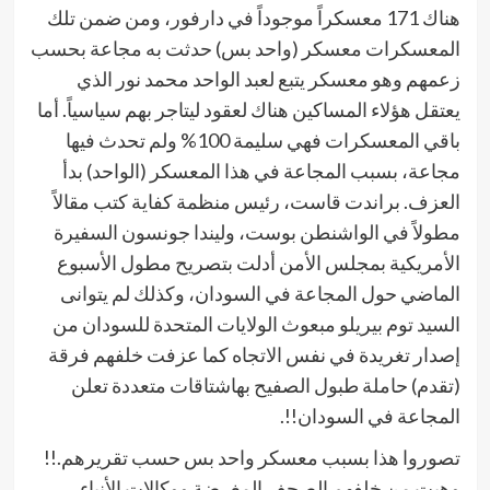
هناك 171 معسكراً موجوداً في دارفور، ومن ضمن تلك
المعسكرات معسكر (واحد بس) حدثت به مجاعة بحسب
زعمهم وهو معسكر يتبع لعبد الواحد محمد نور الذي
يعتقل هؤلاء المساكين هناك لعقود ليتاجر بهم سياسياً. أما
باقي المعسكرات فهي سليمة 100% ولم تحدث فيها
مجاعة، بسبب المجاعة في هذا المعسكر (الواحد) بدأ
العزف. براندت قاست، رئيس منظمة كفاية كتب مقالاً
مطولاً في الواشنطن بوست، وليندا جونسون السفيرة
الأمريكية بمجلس الأمن أدلت بتصريح مطول الأسبوع
الماضي حول المجاعة في السودان، وكذلك لم يتوانى
السيد توم بيريلو مبعوث الولايات المتحدة للسودان من
إصدار تغريدة في نفس الاتجاه كما عزفت خلفهم فرقة
(تقدم) حاملة طبول الصفيح بهاشتاقات متعددة تعلن
المجاعة في السودان!!.
تصوروا هذا بسبب معسكر واحد بس حسب تقريرهم.!!
وهبت من خلفهم الصحف المغرضة ووكالات الأنباء