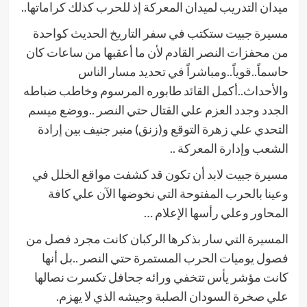
ميدان التدريب لميدان المعركة إذ للحرب كذلك كراماتها..
مسيرة جبيت ستكتب في سفر التاريخ الحديث كواحدة
من محفزات النصر القادم لأن ما أعقبها من ساعات كان
حاسماً..قوياً..ومباشراً في تحديد مسار الناس
والأحداث..أكمل القائد طابوره المرسوم وخاطب ضباطه
الجدد وجدد العزم علي القتال حتي النصر ..ووضع ميسم
التحدي علي زهرة التوقع و(زنق) منبر جنيف بين إرادة
الشعب وإدارة المعركة ..
مسيرة جبيت لابد أن تكون قد كشفت مواقع الخلل في
وعينا بالحرب المفتوحة التي نخوضها الآن علي كافة
المحاور وعلي رأسها الإعلام …
المسيرة التي سار بذكرها الركبان كانت مجرد فصل من
فصول يوميات الحرب المستمرة حتي النصر ..بل أنها
كانت مؤشر يأس تتخفي ورائه جحافل تكسرت نصالها
علي صخرة السودان الصلبة وجيشه الذي لا يهزم.