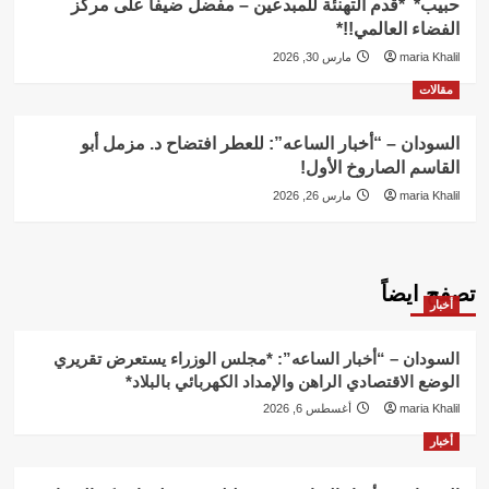
حبيب* *قدم التهنئة للمبدعين – مفضل ضيفاََ على مركز
الفضاء العالمي!!*
maria Khalil
مارس 30, 2026
مقالات
السودان – “أخبار الساعه”: للعطر افتضاح د. مزمل أبو
القاسم الصاروخ الأول!
maria Khalil
مارس 26, 2026
تصفح ايضاً
أخبار
السودان – “أخبار الساعه”: *مجلس الوزراء يستعرض تقريري
الوضع الاقتصادي الراهن والإمداد الكهربائي بالبلاد*
maria Khalil
أغسطس 6, 2026
أخبار