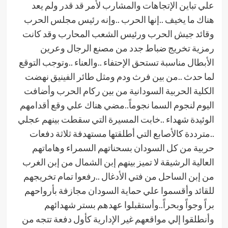
علي تباين الإتجاهات والمشارب لأمر قد قدر ولم يعد
هناك ما يخيف ..إنها الحرب ..وإنه رئيس مجلس الحرب
وقائد جيش الحرب ورئيس الشعب المحارب وقد كانت
رمزية تخريج ضباط جدد من مصنع الرجال وعرين
الأبطال مناسبة تستحق الإحتفاء ..والعناء ..وتوجب التوقع
لما حدث ..من بين فرث ودم ومثل طائر الفينيق نهضت
الكلية الحربية السودانية من بين ركام الحرب وأضافت
اليوم لنجوم السما نجوماً..مضي هناك علي وقع أقدامهم
الوئيدة شهداء ..خابت المسيرة التي سقطت بينهم عجلي
..مترددة كالأصابع التي أطلقتها مستهدفة ثلاثة دفعات
حربية من كل السودان بسحناتهم السمراء وهاماتهم
العالية الرشيقة لا تميز بينهم إبن الشمال من إبن الغرب
من إبن الساحل من فتي الأدغال ..رفعوا تمام تخريجهم
للقائد وأقسموا علي حماية السودان مجازفة بأرواحهم
براً وجواً وبحراً..وأستقبلوا عهدهم بستر شهدائهم
وأنطلقوا إلي مواقعهم غير الإدارية كأول دفعة تتجه من