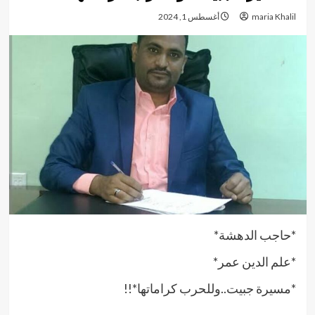
maria Khalil
أغسطس 1, 2024
*حاجب الدهشة*
*علم الدين عمر*
*مسيرة جبيت..وللحرب كراماتها*!!