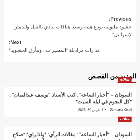
Post
Previous:
حشود مليونيه تودع هنيه وسط هتافات تنادي بالقتل والدمار
navigation
لإسرائيل*
Next:
مدارات مرادبلة *المسيرات.. ومأزق الجنجويد*
المزيد من القصص
مقالات
السودان – “أخبار الساعه”: كتب الأستاذ “يوسف عبدالمنان”:
*كل النجوم في ليلة السبت*
maria Khalil
مارس 30, 2026
مقالات
السودان – “أخبار الساعه”: مقالات الرأي: *ولنا راي* *صلاح