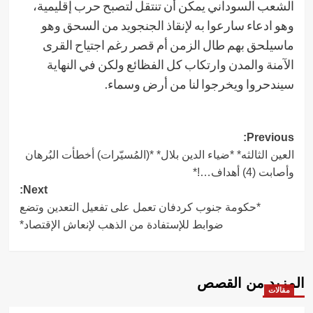
الشعب السوداني يمكن أن تنتقل لتصبح حرب إقليمية،
وهو ادعاء سارعوا به لإنقاذ الجنجويد من السحق وهو
ماسيلحق بهم طال الزمن أم قصر رغم اجتياح القرى
الآمنة والمدن وارتكاب كل الفظائع ولكن في النهاية
سيندحروا ويخرجوا لنا من أرض وسماء.
Post
Previous:
العين الثالثه* *ضياء الدين بلال* *(المُسيّرات) أخطأت البُرهان
navigation
وأصابت (4) أهداف…!*
Next:
*حكومة جنوب كردفان تعمل على تفعيل التعدين وتضع
ضوابط للإستفادة من الذهب لإنعاش الإقتصاد*
المزيد من القصص
مقالات