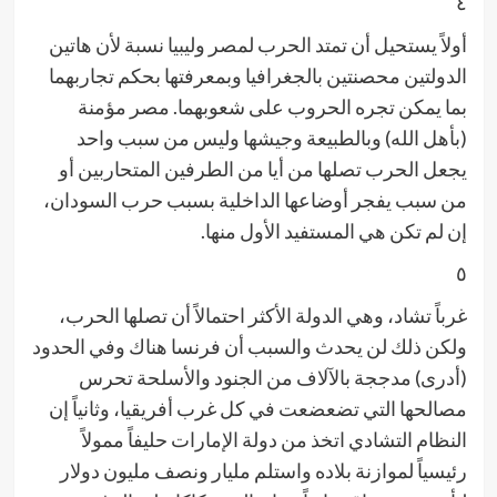
٤
أولاً يستحيل أن تمتد الحرب لمصر وليبيا نسبة لأن هاتين
الدولتين محصنتين بالجغرافيا وبمعرفتها بحكم تجاربهما
بما يمكن تجره الحروب على شعوبهما. مصر مؤمنة
(بأهل الله) وبالطبيعة وجيشها وليس من سبب واحد
يجعل الحرب تصلها من أيا من الطرفين المتحاربين أو
من سبب يفجر أوضاعها الداخلية بسبب حرب السودان،
إن لم تكن هي المستفيد الأول منها.
٥
غرباً تشاد، وهي الدولة الأكثر احتمالاً أن تصلها الحرب،
ولكن ذلك لن يحدث والسبب أن فرنسا هناك وفي الحدود
(أدرى) مدججة بالآلاف من الجنود والأسلحة تحرس
مصالحها التي تضعضعت في كل غرب أفريقيا، وثانياً إن
النظام التشادي اتخذ من دولة الإمارات حليفاً ممولاً
رئيسياً لموازنة بلاده واستلم مليار ونصف مليون دولار