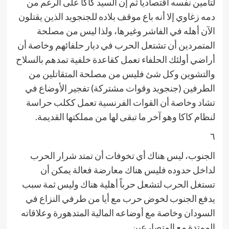
لتأمين نفسه اقتصادياً ثم إن السيد كاكا على الرغم من
دمه زغاوي إلا أنه باع موقف بلاده للجنجويد الذين يقتلون
الآن أهله في الفاشر وغيرها، ولذا ليس من مصلحة
المتمردين أن تشتعل الحرب في ديار حلفائهم وخاصة أن
أراضي أولئك الحلفاء تعمل كقاعدة خلفية تمدهم بالسلاح
والتشوين وكل شئ فليس من مصلحة المتقاتلين من
الطرفين (جنجويد وقوات مشتركة) تفجير الأوضاع في
تشاد وخاصة أن القوات الفرنسية تعمل ككلب حراسة
لنظام كاكا وهو آخر ما تبقى لها من مملكتها القديمة.
٦
الجنوب، ليس هناك أي تخوفات أن تمتد شرار الحرب
لداخل حدوده فليس هناك معارضة فعالة يمكن أن
تستغل الحرب لتشعل حرباً أهلية هناك وليس ثمة سبب
يدفع الجنوب لخوض حرب مع أيا من طرفي النزاع في
السودان وخاصة مع أوضاعه المالية المتدهورة وعلاقاته
الممتدة مع المتصارعين.