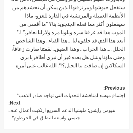
ستفعل جيوشها ومرتزقتها الذين يمكن أن تحشدهم من
الأنظمة العميلة والمرتشية في القارة للغزو، ماذا
سيفعلون أكثر مما فعله الجنجويد بنا؟ “ما أقسى من
الموت هذا قد عرفنا سره وبلونا مره ولازلنا نعافر.”!!.”
أبعد هذا الذي قد خلفوه لنا …هذا الفناء.. وهذا الشاخص
الجلل ….هذا الخراب.. وهذا الضيق.. لقمتنا صارت زعافاً،
وحتى ماؤنا وشل هل بعده غير أن نبري أظافرنا بري
السكاكين إن ضاقت بنا الحيل؟!”. الله غالب على أمره
Post
Previous:
إجتماع موسع لمناقشة التحديات التي تواجه صادر الذهب*
navigation
Next:
هيومن رايتس: مليشيا الدعم السريع ارتكبت أعمال عنف
جنسي واسعة النطاق في الخرطوم*