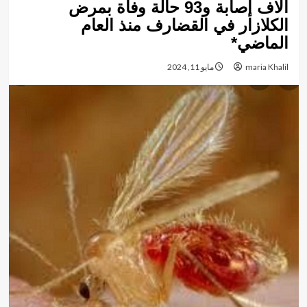
ألاف إصابة و93 حالة وفاة بمرض
الكلازار في القضارف منذ العام
الماضي*
maria Khalil
مايو 11, 2024