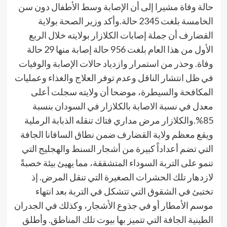
حالة وفاة مشيرا إلى أن الإصابة وسط الأطفال دون سن
الخامسة بلغت 2345 حالة.وأكد وزير الصحة بولاية
القضارف أن جملة إصابات الكلازار بولايته خلال الربع
الأول من هذا العام بلغت 956 حالة إصابة منها 29 حالة
وفاة. وحذر من استمرار وازدياد حالات الإصابة والوفيات
في ظل انتشار الناقل وعدم توفر العلاج والغذاء وعمليات
المكافحة والسيطرة، موضحا أن ولايته سجلت أعلى
معدل في نسبة الاصابة بالكلازار في السودان بنسبة
85%.والكلازار مرض مداري فتاك تنقله الذبابة الرملية
ويقع معظم ولاية القضارف ضمن نطاق السافانا الجافة
التي تضم أعداداً كبيرة من أشجار السنط والهجليج التي
تنمو على التربة السوداء المتشققة، مما يهيئ بيئة خصبةً
لازدهار تلك الحشرات الصغيرة التي تنقل المرض. إذ
تختبئ في الشقوق التي تتشكل في التربة بعد انتهاء
موسم الأمطار أو في جذوع الأشجار، وكذلك في الجدران
الطينية الجافة التي تتميز بها بيوت تلك المناطق. وأطلق