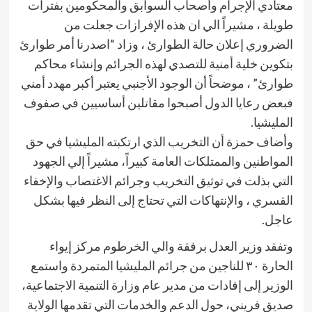
معتادي الإجرام وأصحاب السوابق والمحكومين بفترات
طويلة ، مشيراً الي ان هذه الإفرازات جعلت من
الضروري إعلان حالة الطوارئ ، وزاد “اصدرنا أمر طوارئ
بتكوين خلية أمنية للتصدي لهذه الجرائم وإنشاء محاكم
طوارئ” ، موضحاً أن الوجود الأجنبي يعتبر أكبر مهدد أمني
فبعض رعايا الدول أصبحوا مقاتلين أساسيين في صفوف
المليشيا.
وأضاف حمزة أن التخريب الذي ارتكبته المليشيا في حق
المواطنين والممتلكات العامة كبيراً، مشيراً إلي الجهود
التي بذلت في توثيق التخريب وجرائم الاغتصاب والإخفاء
القسري ، والإنتهاكات التي تحتاج إلى النظر فيها بشكل
عاجل.
وتفقد وزير العدل برفقة والي الخرطوم مركز إيواء
الحارة ٣٠ للناجين من جرائم المليشيا المتمردة واستمع
الوزير إلى إفادات من مدير عام وزارة التنمية الاجتماعية،
صديق فريني، حول الدعم والخدمات التي تقدمها الولاية