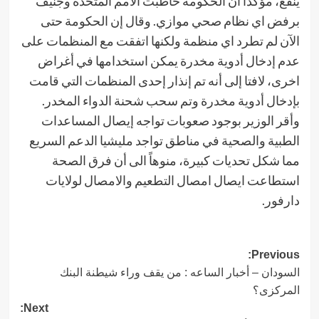
ينفع، مؤكدا أن الحكومة خاطبت الامم المتحدة وجنيف
برفض اي نظام صحي موازي. وقال إن الحكومة حتى
الآن لم تطرد اي منظمة ولكنها اتفقت مع المنظمات على
عدم إدخال أدوية مخدرة يمكن استخدامها في أغراض
اخرى، لافتا إلى أنه تم إنذار إحدى المنظمات التي قامت
بإدخال أدوية مخدرة وتم سحب شحنة الدواء المخدر.
وأقر الوزير بوجود صعوبات تواجه إيصال المساعدات
الطبية والصحية في مناطق تواجد مليشيا الدعم السريع
مما شكل تحديات كبيرة، منوهاً الى أن فرق الصحة
استطاعت ايصال امصال التطعيم والامصال لولايات
دارفور.
Post
Previous:
السودان – أخبار الساعه : من يقف وراء شيطنة البنك
navigation
المركزى؟
Next: