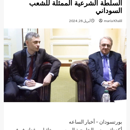
السلطة الشرعية الممثلة للشعب
السوداني
maria Khalil
أبريل 28, 2024
بورتسودان – أخبار الساعه
أكد نائب وزير الخارجية الروسي ميخائيل بوغدانوف في