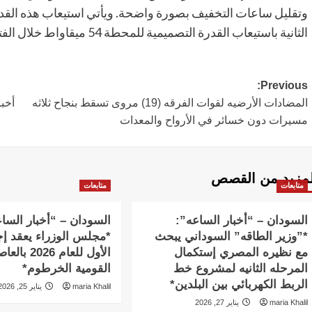
وتقليل ساعات التخفيف بصورة واضحة. ويأتي استيعاب هذه القدر
الثانية باستيعاب القدرة التصميمية للمحطة 54 ميقاواط خلال الفترة القادمة”.
Post
Previous:
المضادات الأرضيه لقوات الفرقه (19) مروى تسقط بنجاح ثلاثه
أخب
navigation
مسيرات دون خسائر في الأرواح والمعدات
لمزيد من القصص
متابعات
متابعات
السودان – “أخبار الساعه”:
السودان – “أخبار السا
*”وزير الطاقه” السوداني يبحث
*مجلس الوزراء يعقد إج
مع نظيره المصري إستكمال
الأول للعام 2026 
المرحله الثانيه لمشروع خط
القومية الخرطوم*
الربط الكهربائي بين البلدين*
maria Khalil
يناير 25, 2026
maria Khalil
يناير 27, 2026