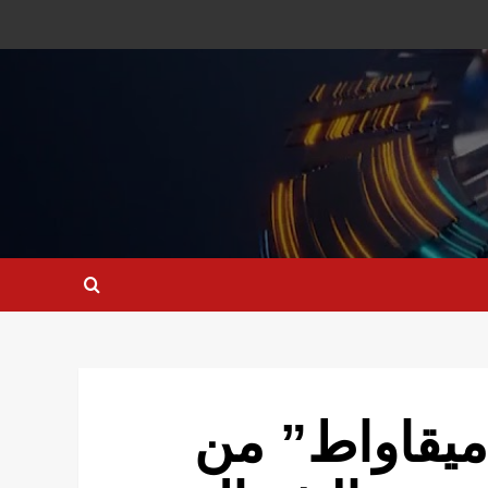
طاقة: استيعاب *34 ميقاواط” من