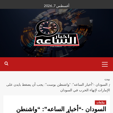
نتقل
أغسطس 7, 2026
لى
لمحتوى
القائمة
الأساسية
بيت
السودان -“أخبار الساعه”: “واشنطن بوست”: يجب أن يضغط بايدن على
الإمارات لإنهاء الحرب في السودان
متابعات
السودان -“أخبار الساعه”: “واشنطن