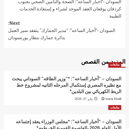
السودان -“أخبار الساعه”: الصحة والتأمين الصحي بجنوب
navigation
كردفان يوقعان العقد الموحد لشراء و إستعادة الخدمات
الطبية
Next:
السودان -“أخبار الساعه”: “مدير الجمارك” يتفقد سير العمل
بدائرة جمارك مطار بورتسودان
المزيد من القصص
متابعات
السودان – “أخبار الساعه”: *”وزير الطاقه” السوداني يبحث
مع نظيره المصري إستكمال المرحله الثانيه لمشروع خط
الربط الكهربائي بين البلدين*
maria Khalil
يناير 27, 2026
متابعات
السودان – “أخبار الساعه”: *مجلس الوزراء يعقد إجتماعه
الأول للعام 2026 بالعاصمة القومية الخرطوم*