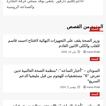
“حاكم إقليم دارفور” يلتقي بوفد ممثلي غرفة التجارة
والصناعة الروسية
المزيد من القصص
الصحة
وزير الصحة يقف على التجهيزات النهائية لافتتاح احممد قاسم
للقلب والكلى الاثنين القادم
maria Khalil
يناير 14, 2026
الصحة
السودان – “أخبار الساعه”: *منظمة الصحة العالمية تدين
تعرض “6” مستشفيات للهجوم من قبل مليشيا الدعم
السريع*
maria Khalil
نوفمبر 3, 2024
الصحة
السودان – “أخبار الساعه”: *الصحة: معدلات نسبة وفيات