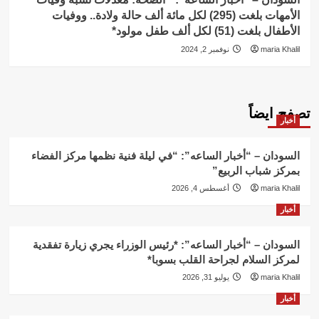
الأمهات بلغت (295) لكل مائة ألف حالة ولادة.. ووفيات
الأطفال بلغت (51) لكل ألف طفل مولود*
maria Khalil
نوفمبر 2, 2024
تصفح ايضاً
أخبار
السودان – “أخبار الساعه”: “في ليلة فنية نظمها مركز الفضاء
بمركز شباب الربيع”
maria Khalil
أغسطس 4, 2026
أخبار
السودان – “أخبار الساعه”: *رئيس الوزراء يجري زيارة تفقدية
لمركز السلام لجراحة القلب بسوبا*
maria Khalil
يوليو 31, 2026
أخبار