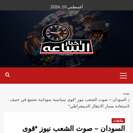
نتقل
أغسطس 10, 2026
لى
لمحتوى
القائمة
الأساسية
بيت
السودان – صوت الشعب نيوز *قوى سياسية سودانية تجتمع في جنيف
لاستعادة مسار الانتقال الديمقراطي*
متابعات
السودان – صوت الشعب نيوز *قوى