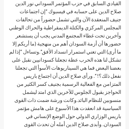
القيادي السابق في حزب المؤتمر السوداني نور الدين
صلاح الدين على حسابه في فيسبوك “إن ‏اجتماعات
‎جنيف المنعقدة الآن والتي تشمل حضوراً من تحالفات
المجلس المركزي والكتلة الديمقراطية والحراك الوطني
وآخرين تحت غطاء المجتمع المدني يجب أن يستشعر
حضورها أن أزمة السودان أهم من منهجية (ما أريكم إلا
ما أرى) التي تعني استمرار انسداد الأفق”.وتساءل “‏إذا لم
تشكل لنا هذه الحرب عظة تجعلنا كسودانيين نقبل على
بعضنا البعض فما هي السيناريوهات الأسوأ التي تجعلنا
نفعل ذلك؟! “. ورأى صلاح الدين أن اجتماع باريس
المتزامن مع الفعالية الرسمية بجنيف كسر الكثير من
الحواجز بقبول الجلوس للآخرين الذي امتد ليشمل
منسوبين للنظام البائد.وكانت ورشة ضمت ذات القوى
السياسية قد انعقدت هذا الأسبوع على هامش مؤتمر
باريس الوزاري الدولي حول الوضع الإنساني في
السودان. وأبدى صلاح الدين أمله أن تحدث القوى