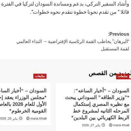
وأشاد السفير التركي، بدعم ومساندة السودان لتركيا في الفترة 
قائلا ” من تقدم نحونا خطوة نتقدم نحوه خطوات”.
Post
Previous:
“البرهان” يخاطب القمة الرئاسية الإفتراضية – النداء العالمي
navigation
لقمة المستقبل
لمزيد من القصص
متابعات
متابعات
السودان – “أخبار الساعه”:
السودان – “أخبار السا
*”وزير الطاقه” السوداني يبحث
*مجلس الوزراء يعقد إج
مع نظيره المصري إستكمال
الأول للعام 2026 
المرحله الثانيه لمشروع خط
القومية الخرطوم*
الربط الكهربائي بين البلدين*
maria Khalil
يناير 25, 2026
maria Khalil
يناير 27, 2026