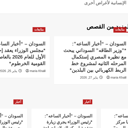
الإنسانية لأغراض أخرى
لمزيد من القصص
متابعات
متابعات
السودان – “أخبار الساعه”:
السودان – “أخبار السا
*”وزير الطاقه” السوداني يبحث
*مجلس الوزراء يعقد إج
مع نظيره المصري إستكمال
الأول للعام 2026 
المرحله الثانيه لمشروع خط
القومية الخرطوم*
الربط الكهربائي بين البلدين*
maria Khalil
يناير 25, 2026
maria Khalil
يناير 27, 2026
أخبار
أخبار
لساعه”:
السودان – “أخبار الساعه”:
السودان – “أ
ا مركز
*رئيس الوزراء يجري زيارة
*رئيس الوزرا
الربيع”
تفقدية لمركز السلام لجراحة
مجموعة دال 