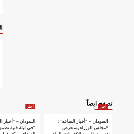
ا
تصفح ايضاً
أخبار
أخبار
السودان – “أخبار الساعه”:
السودان – “أخبار ا
*مجلس الوزراء يستعرض
“في ليلة فنية نظمه
تقريري الوضع الاقتصادي الراهن
الفضاء بمركز شباب 