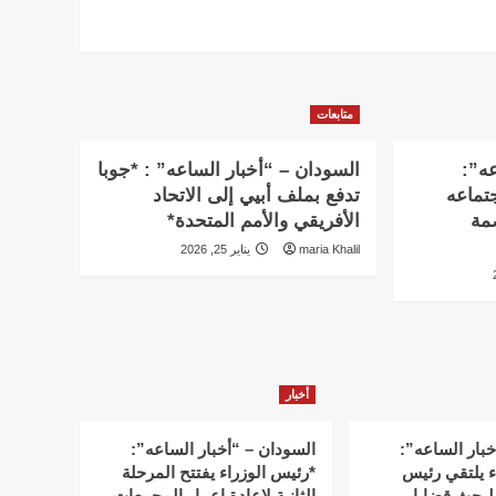
متابعات
عه”:
السودان – “أخبار الساعه” : *جوبا
تماعه
تدفع بملف أبيي إلى الاتحاد
بالعاصمة
الأفريقي والأمم المتحدة*
maria Khalil
يناير 25, 2026
أخبار
خبار الساعه”:
السودان – “أخبار الساعه”:
ء يلتقي رئيس
*رئيس الوزراء يفتتح المرحلة
لبحث قضايا
الثانية لإعادة إعمار المجمعات