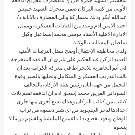
الأولى من كتيبة البركان ضمن متحرك الشهيد خميس
عبدالله أبكر وذلك بمشاركة والي القضارف بالانابة د/
أحمد الامين ادم وعدد من القيادات العسكرية وممثل
الادارة الاهلية الأستاذ موسي محمد إسماعيل وكيل
سلطان المساليت بالولاية
ولدى مخاطبته الإحتفال أوضح ممثل الترتيبات الأمنية
العميد الركن عبدالحكيم على نابري ان الدفعه المتخرجة
في أتم الجاهزية للانخراط في معركة الكرامة بعد ان
نالت التدريب العسكرى المتكامل وتحليها بالصبر وقوة
التحمل من جهته ابان رئيس هيئة الأركان بالتحالف
السودانى الفريق محمد إسحق ادم ان الدفعه تضم ثلاث
كتائب من كتائب البركان وهناك تسع أخرى منها جارى
اعدادها لدحر الجنجويد من اى شبر دنسوه من تراب
الوطن وتعهد بقطع يد الداعمين للمليشيا وتلقينهم درسا لا
ينسوه
فيما جدد ممثل اللجنة العسكرية العليا للترتيبات الامنية