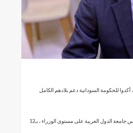
لسوداني حسين عوض، أن ( 12) بلد عربي، أكدوا للحكومة السودانية دعم بلادهم الكامل
وقال عوض ، إنه التقى على هامش مشاركته في اجتماعات مجلس جامعة الدول العربية على مستوى الوزراء ، بـ12