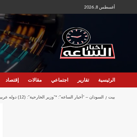
نتقل
أغسطس 8, 2026
لى
لمحتوى
الرئيسية
تقارير
اجتماعي
مقالات
إقتصاد
بيت
السودان – “أخبار الساعه”: *”وزير الخارحية”: (12) دوله عربية أكدت دعمها الكامل للموقف السوداني*