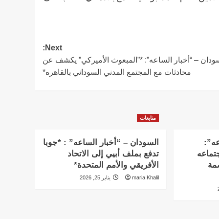
Next:
ودان – “أخبار الساعه”: *”المبعوث الأميركي” يكشف عن
محادثات مع المجتمع المدني السوداني بالقاهره*
متابعات
عه”:
السودان – “أخبار الساعه” : *جوبا
تماعه
تدفع بملف أبيي إلى الاتحاد
بالعاصمة
الأفريقي والأمم المتحدة*
maria Khalil
يناير 25, 2026