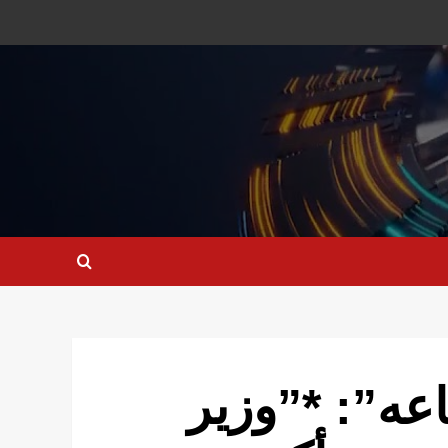
عه”: *”وزير