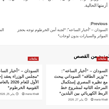
أزمتها الحالية.
Post
Previous:
السودان – “أخبار الساعه”: *لجنة أمن الخرطوم توجه بحجز
الس
navigation
المواتر والسيارات بدون لوحات*
لمزيد من القصص
متابعات
متابعات
السودان – “أخبار الساعه”:
السودان – “أخبار السا
*”وزير الطاقه” السوداني يبحث
*مجلس الوزراء يعقد إج
مع نظيره المصري إستكمال
الأول للعام 2026 
المرحله الثانيه لمشروع خط
القومية الخرطوم*
الربط الكهربائي بين البلدين*
maria Khalil
يناير 25, 2026
maria Khalil
يناير 27, 2026