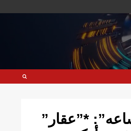
اعه”: *”عقار”