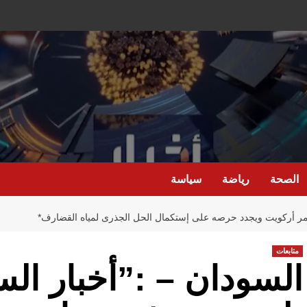
الصحة
رياضة
سياسة
مؤتمر أركويت ويجدد حرصه على إستكمال الحل الجذرى لمياه القضارف*
متابعات
السودان – :”أخبار الس