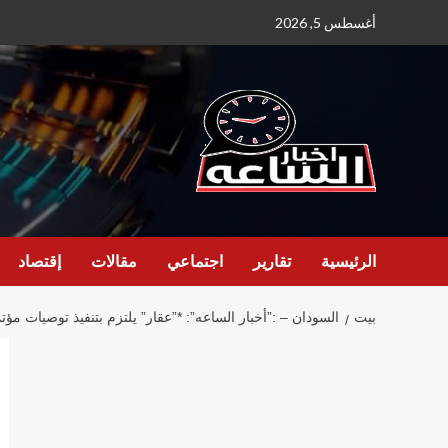
نتقل
أغسطس 5, 2026
لى
لمحتوى
الرئيسية
تقارير
اجتماعي
مقالات
إقتصاد
بيت
السودان – :”أخبار الساعه”: *”عقار” يلتزم بتنفيذ توصيات 