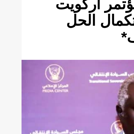
ؤتمر أركويت
كمال الحل
*