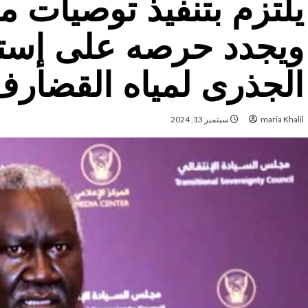
يلتزم بتنفيذ توصيات م
ويجدد حرصه على إست
الجذرى لمياه القضارف
maria Khalil
سبتمبر 13, 2024