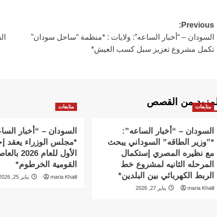
Post
Previous:
السودان – “أخبار الساعه”: ولايات : *منظمة “ساحل سودان”
ال
navigation
تكمل مشروع تعزيز سبل كسب العيش*
لمزيد من القصص
متابعات
متابعات
السودان – “أخبار الساعه”:
السودان – “أخبار السا
*”وزير الطاقه” السوداني يبحث
*مجلس الوزراء يعقد إج
مع نظيره المصري إستكمال
الأول للعام 2026 
المرحله الثانيه لمشروع خط
القومية الخرطوم*
الربط الكهربائي بين البلدين*
maria Khalil
يناير 25, 2026
maria Khalil
يناير 27, 2026