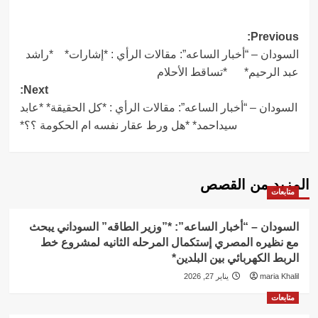
Post
Previous:
السودان – “أخبار الساعه”: مقالات الرأي : *إشارات* *راشد
navigation
عبد الرحيم* *تساقط الأحلام
Next:
السودان – “أخبار الساعه”: مقالات الرأي : *كل الحقيقة* *عابد
سيداحمد* *هل ورط عقار نفسه ام الحكومة ؟؟*
المزيد من القصص
متابعات
السودان – “أخبار الساعه”: *”وزير الطاقه” السوداني يبحث
مع نظيره المصري إستكمال المرحله الثانيه لمشروع خط
الربط الكهربائي بين البلدين*
maria Khalil
يناير 27, 2026
متابعات