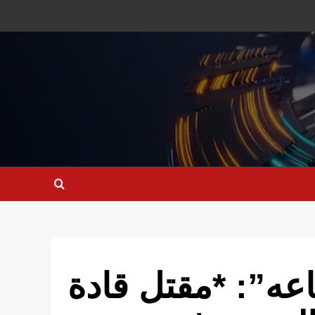
عه”: *مقتل قادة