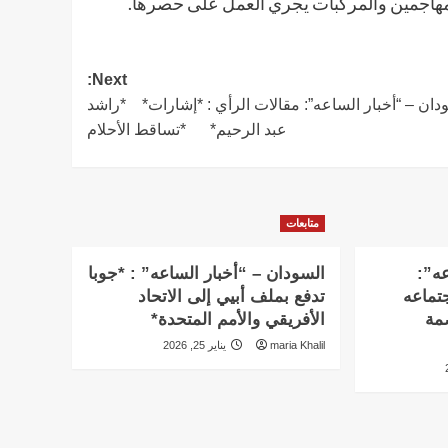
مهاجمين والمركبات يجري العمل على حصرها.
Next:
دان – “أخبار الساعه”: مقالات الرأي : *إشارات* *راشد
عبد الرحيم* *تساقط الأحلام
متابعات
عه”:
السودان – “أخبار الساعه” : *جوبا
تماعه
تدفع بملف أبيي إلى الاتحاد
بالعاصمة
الأفريقي والأمم المتحدة*
maria Khalil
يناير 25, 2026