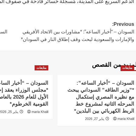
الدعم السريع على المدينة، مُسجلةً خسائر فادحة في صفوف ال
Post
Previous:
السودان – “أخبار الساعه”: *مشاورات بين الاتحاد الأفريقي
السو
navigation
والإمارات والسعودية لبحث وقف إطلاق النار في السودان*
لمزيد من القصص
متابعات
متابعات
السودان – “أخبار الساعه”:
السودان – “أخبار السا
*”وزير الطاقه” السوداني يبحث
*مجلس الوزراء يعقد إج
مع نظيره المصري إستكمال
الأول للعام 2026 
المرحله الثانيه لمشروع خط
القومية الخرطوم*
الربط الكهربائي بين البلدين*
maria Khalil
يناير 25, 2026
maria Khalil
يناير 27, 2026