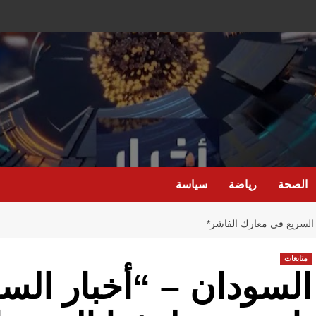
الصحة
رياضة
سياسة
م السريع في معارك الفاشر*
متابعات
السودان – “أخبار السا