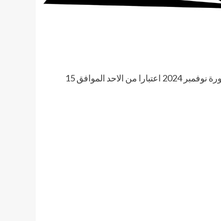
أعلن مجلس تنظيم مهنة القانون ” المعادلة ” عن بدء التسجيل لدورة نوفمبر 2024 اعتبارا من الاحد الموافق 15