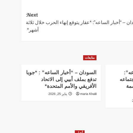
Next:
ان – “أخبار الساعه”: *عقار يتوقع إنهاء الحرب خلال ثلاثة
أشهر*
متابعات
عه”:
السودان – “أخبار الساعه” : *جوبا
تماعه
تدفع بملف أبيي إلى الاتحاد
بالعاصمة
الأفريقي والأمم المتحدة*
maria Khalil
يناير 25, 2026
أخبار