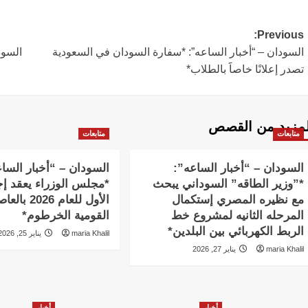
Post
Previous:
السودان – “أخبار الساعه”: *سفارة السودان في السعودية
السود
navigation
تصدر إعلانًا خاصاََ بالطلاب*
لمزيد من القصص
متابعات
متابعات
السودان – “أخبار الساعه”:
السودان – “أخبار السا
*”وزير الطاقه” السوداني يبحث
*مجلس الوزراء يعقد إج
مع نظيره المصري إستكمال
الأول للعام 2026 
المرحله الثانيه لمشروع خط
القومية الخرطوم*
الربط الكهربائي بين البلدين*
maria Khalil
يناير 25, 2026
maria Khalil
يناير 27, 2026
أخبار
أخبار