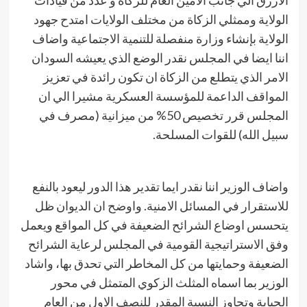
الازرق الي جانب الامين العام للزكاة و عدد من قيادات
الولاية وممثلي الزكاة من مختلف الولايات امتدح جهود
الولاية بإنشاء وزارة منفصلة للتنمية الاجتماعية واضاف
اننا ايضا في المجلس نقدر الوضع الذي يعيشه السودان
الامر الذي يتطلع من الزكاة ان تكون رائدة في تعزيز
المواقف الداعمة للمؤسسة العسكرية مشيرا الي ان
المجلس قرر تخصيص 50% من ميزانية (مصرف في
سبيل الله) للقوات المسلحة.
واضاف الوزير اننا نقدر ايما تقدير هذا الدور ليعود بالنفع
للاستقرار في المسائل الامنية. واوضح ان الديوان ظل
يتحسس اوضاع الشرائح الضعيفة في كل المواقع ويعمل
وفق الاستراتيجية القومية في المجلس لرعاية الشرائح
الضعيفة وحمايتها من كل المخاطر التي تحدق بها، واشاد
الوزير بما اسماه المثلث الزكوي المتمثل في محور
الجباية وتجاوز النسبة المقدر للنصف الاول من العام