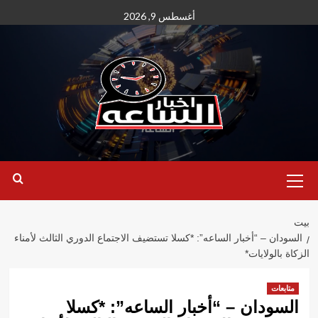
نتقل
أغسطس 9, 2026
لى
لمحتوى
القائمة
الأساسية
بيت
السودان – “أخبار الساعه”: *كسلا تستضيف الاجتماع الدوري الثالث لأمناء
الزكاة بالولايات*
متابعات
السودان – “أخبار الساعه”: *كسلا