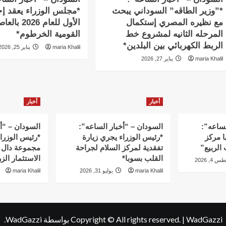
*”وزير الطاقه” السوداني يبحث
*مجلس الوزراء يعقد إج
مع نظيره المصري إستكمال
الأول للعام 2026 
المرحله الثانيه لمشروع خط
القومية الخرطوم*
الربط الكهربائي بين البلدين*
maria Khalil
يناير 25, 2026
maria Khalil
يناير 27, 2026
أخبار
أخبار
لساعه”:
السودان – “أخبار الساعه”:
السودان – “أ
ا مركز
*رئيس الوزراء يجري زيارة
*رئيس الوزرا
الربيع”
تفقدية لمركز السلام لجراحة
مجموعة دال 
القلب بسوبا*
الاستثمار ال
4, 2026
maria Khalil
يوليو 31, 2026
maria Khalil
WadGazzi
|
Copyright © All rights reserved.
بواسطة WadGazzi.