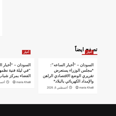
تصفح ايضاً
أخبار
أخبار
السودان – “أخبار الساعه”:
السودان – “أخبار ا
*مجلس الوزراء يستعرض
“في ليلة فنية نظمه
تقريري الوضع الاقتصادي الراهن
الفضاء بمركز شباب 
والإمداد الكهربائي بالبلاد*
maria Khalil
أغسطس 
maria Khalil
أغسطس 6, 2026