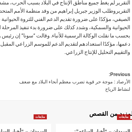
التقرير لم يغطِّ جميع مناطق الإنتاج في البلاد بسبب الحرب، مشدد
التقريروطلب الوزير جبريل إبراهيم من وفد منظمة الأمم المتحدة
الصيفي، مؤكدًا على ضرورة تقديم الدعم الفني للثروة الحيوانية 
الحيوانية والسمكية، وشدد كذلك على ضرورة بدء تنفيذ المرحلة ا
بحسب ما نقلت الوكالة الرسمية للأنباء. وقالت “سونا” إن رئيس
دعمها، مؤكدًا استعدادهم لتقديم الدعم للموسم الزراعي المقبل
والتقييم التحليل للإنتاج الزراعي.
Post
Previous:
الأرصاد : موجة حر قوية تضرب معظم أنحاء البلاد مع ضعف
navigation
لنشاط الرياح
لمزيد من القصص
متابعات
متابعات
السودان – “أخبار الساعه”:
السودان – “أخبار السا