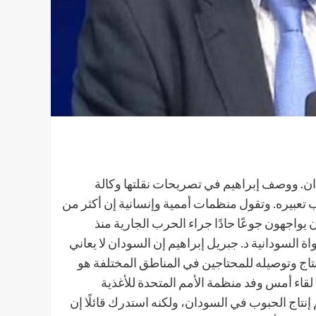
دان. ووصف إبراهيم في تصريحات نقلتها وكالة
ب تعبيره. وتقول منظمات أممية وإنسانية إن أكثر من
سوداني بحاجة لمساعدات، وأن بالبلاد (18) مليون يواجهون جوعًا حادًا جراء الحرب الجارية منذ
 والمساواة السودانية د. جبريل إبراهيم إن السودان لا يعاني
لإنتاج وتوصيله للمحتاجين في المناطق المختلفة هو
لقاء أمس وفد منظمة الأمم المتحدة للأغذية
م إنتاج الحبوب في السودان، ولكنه استدرك قائلًا إن