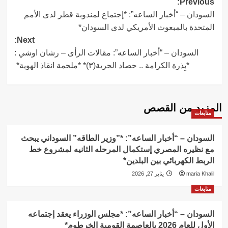
Post
Previous:
السودان – “أخبار الساعه”: *إجتماع لمندوبة قطر لدى الأمم
navigation
المتحدة بالمبعوث الأمريكي لدى السودان*
Next:
السودان – “أخبار الساعه”: مقالات الرأى – رشان اوشي :
*بِذرة الكرامة .. حصاد الحرية(٣)* *ملحمة انقاذ الهوية*
المزيد من القصص
متابعات
السودان – “أخبار الساعه”: *”وزير الطاقه” السوداني يبحث
مع نظيره المصري إستكمال المرحله الثانيه لمشروع خط
الربط الكهربائي بين البلدين*
maria Khalil
يناير 27, 2026
متابعات
السودان – “أخبار الساعه”: *مجلس الوزراء يعقد إجتماعه
الأول للعام 2026 بالعاصمة القومية الخرطوم*