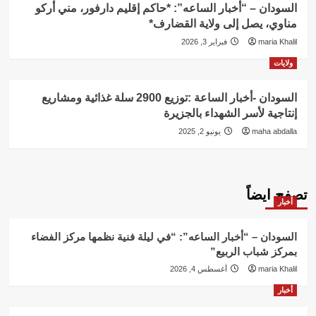
السودان – “أخبار الساعه”: *حاكم إقليم دارفور، مني أركو
مناوي، يصل إلى ولاية القضارف*
maria Khalil
فبراير 3, 2026
ولايات
السودان -أخبار الساعة :توزيع 2900 سلة غذائية ومشاريع
إنتاجية لأسر الشهداء بالجزيرة
maha abdalla
يونيو 2, 2025
تصفح ايضاً
أخبار
السودان – “أخبار الساعه”: “في ليلة فنية نظمها مركز الفضاء
بمركز شباب الربيع”
maria Khalil
أغسطس 4, 2026
أخبار