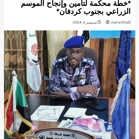
*خطة محكمة لتأمين وإنجاح الموسم
الزراعي بجنوب كردفان*
maria Khalil
سبتمبر 6, 2024