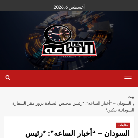
نتقل
أغسطس 6, 2026
لى
لمحتوى
القائمة
الأساسية
بيت
السودان – “أخبار الساعه”: *رئيس مجلس السيادة يزور مقر السفارة
السودانية ببكين*
متابعات
السودان – “أخبار الساعه”: *رئيس