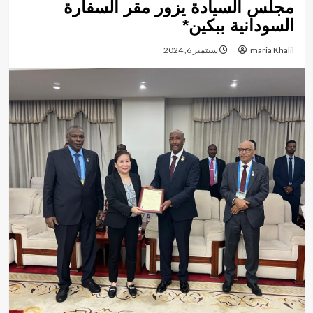
مجلس السيادة يزور مقر السفارة
السودانية ببكين*
maria Khalil
سبتمبر 6, 2024