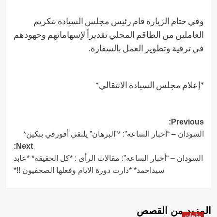
وفي ختام الزيارة قام رئيس مجلس السيادة بتكريم
العاملين من الطاقم المحلي تقديراً لإسهاماتهم وجهودهم
في ترقية وتطوير العمل بالسفارة.
*إعلام مجلس السيادة الانتقالي*
Post
Previous:
السودان – “أخبار الساعه”: *”البرهان” يلتقي أفورقي ببكين*
navigation
Next:
السودان – “أخبار الساعه”: مقالات الرأى : *كل الحقيقة* *عابد
سيداحمد* *دارت دورة الايام وفعلها الصحفيون !!*
المزيد من القصص
متابعات