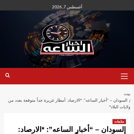
نتقل
أغسطس 7, 2026
لى
لمحتوى
القائمة
الأساسية
بيت
السودان – “أخبار الساعه”: *الارصاد: أمطار غزيرة جداً متوقعة بعدد من
ولايات البلاد*
متابعات
السودان – “أخبار الساعه”: *الارصاد: