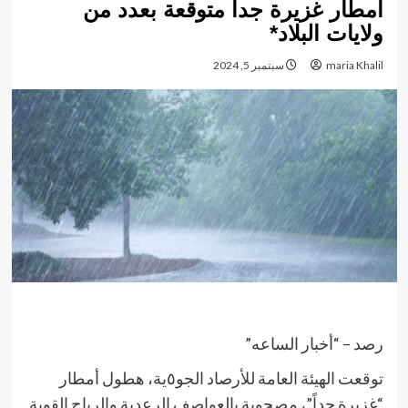
أمطار غزيرة جداً متوقعة بعدد من
ولايات البلاد*
maria Khalil
سبتمبر 5, 2024
رصد – “أخبار الساعه”
توقعت الهيئة العامة للأرصاد الجو٥ية، هطول أمطار
“غزيرة جداً”، مصحوبة بالعواصف الرعدية والرياح القوية