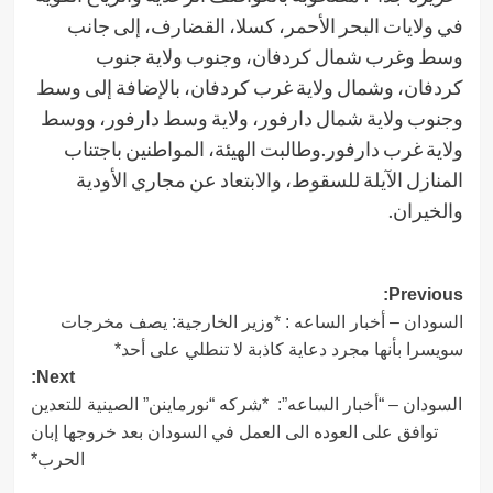
في ولايات البحر الأحمر، كسلا، القضارف، إلى جانب
وسط وغرب شمال كردفان، وجنوب ولاية جنوب
كردفان، وشمال ولاية غرب كردفان، بالإضافة إلى وسط
وجنوب ولاية شمال دارفور، ولاية وسط دارفور، ووسط
ولاية غرب دارفور.وطالبت الهيئة، المواطنين باجتناب
المنازل الآيلة للسقوط، والابتعاد عن مجاري الأودية
والخيران.
Post
Previous:
السودان – أخبار الساعه : *وزير الخارجية: يصف مخرجات
navigation
سويسرا بأنها مجرد دعاية كاذبة لا تنطلي على أحد*
Next:
السودان – “أخبار الساعه”: *شركه “نورماينن” الصينية للتعدين
توافق على العوده الى العمل في السودان بعد خروجها إبان
الحرب*