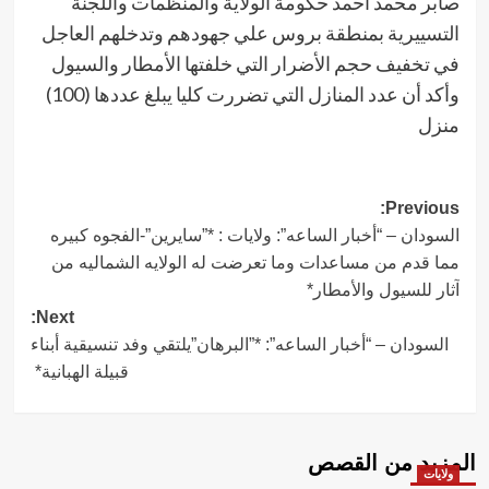
صابر محمد أحمد حكومة الولاية والمنظمات واللجنة
التسييرية بمنطقة بروس علي جهودهم وتدخلهم العاجل
في تخفيف حجم الأضرار التي خلفتها الأمطار والسيول
وأكد أن عدد المنازل التي تضررت كليا يبلغ عددها (100)
منزل
Post
Previous:
السودان – “أخبار الساعه”: ولايات : *”سايرين”-الفجوه كبيره
navigation
مما قدم من مساعدات وما تعرضت له الولايه الشماليه من
آثار للسيول والأمطار*
Next:
السودان – “أخبار الساعه”: *”البرهان”يلتقي وفد تنسيقية أبناء
قبيلة الهبانية*
المزيد من القصص
ولايات