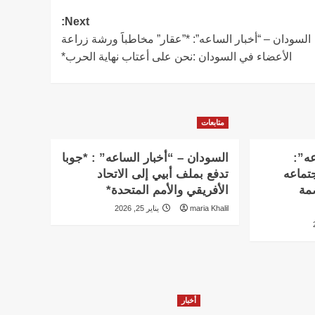
Next:
السودان – “أخبار الساعه”: *”عقار” مخاطباََ ورشة زراعة
الأعضاء في السودان :نحن على أعتاب نهاية الحرب*
متابعات
عه”:
السودان – “أخبار الساعه” : *جوبا
تماعه
تدفع بملف أبيي إلى الاتحاد
بالعاصمة
الأفريقي والأمم المتحدة*
maria Khalil
يناير 25, 2026
أخبار