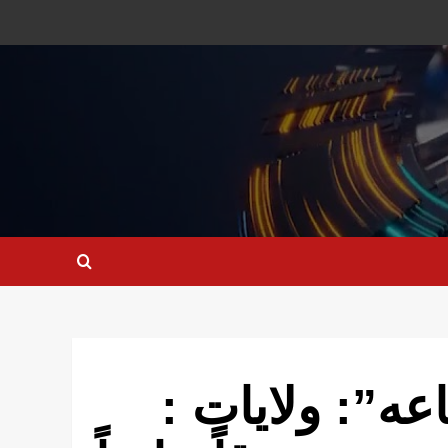
عه”: ولايات :