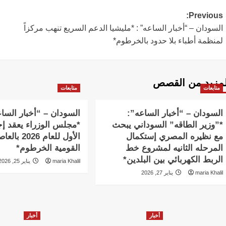
Post
Previous:
السودان – “أخبار الساعه” : *مليشيا الدعم السريع تنهب مركزاً
navigation
لمنظمة أطباء بلا حدود بالخرطوم*
لمزيد من القصص
متابعات
متابعات
السودان – “أخبار الساعه”:
السودان – “أخبار السا
*”وزير الطاقه” السوداني يبحث
*مجلس الوزراء يعقد إج
مع نظيره المصري إستكمال
الأول للعام 2026 
المرحله الثانيه لمشروع خط
القومية الخرطوم*
الربط الكهربائي بين البلدين*
maria Khalil
يناير 25, 2026
maria Khalil
يناير 27, 2026
أخبار
أخبار