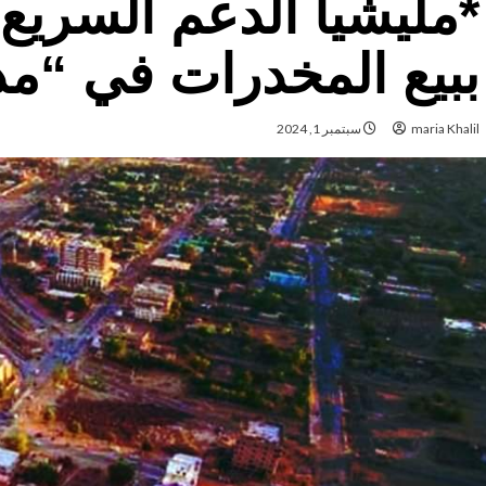
*مليشيا الدعم السريع ت
ببيع المخدرات في “م
maria Khalil
سبتمبر 1, 2024