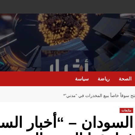
الصحة
رياضة
سياسة
تتح سوقاً خاصاً ببيع المخدرات في “مدني”*
متابعات
السودان – “أخبار السا