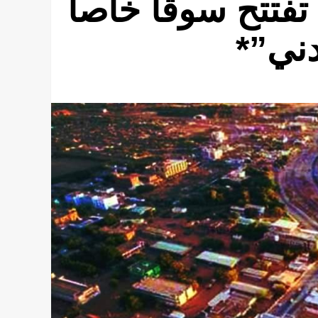
فتتح سوقاً خاصاً
دني”*