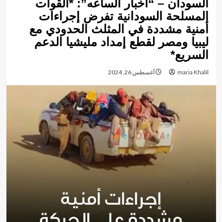
السودان – “أخبار الساعه”: *القوات
المسلحة السودانية تفرض إجراءات
أمنية مشددة في المثلث الحدودي مع
ليبيا ومصر لقطع إمداد مليشيا الدعم
السريع*
maria Khalil
أغسطس 26, 2024