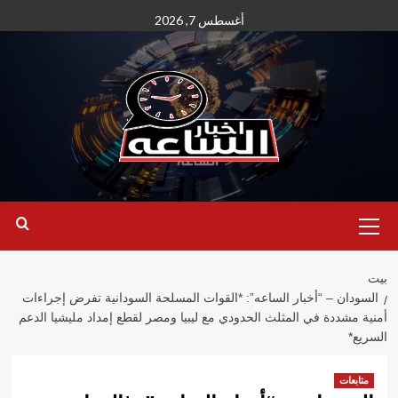
نتقل
أغسطس 7, 2026
لى
لمحتوى
القائمة
الأساسية
بيت
السودان – “أخبار الساعه”: *القوات المسلحة السودانية تفرض إجراءات
أمنية مشددة في المثلث الحدودي مع ليبيا ومصر لقطع إمداد مليشيا الدعم
السريع*
متابعات