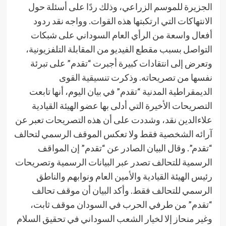
الجزيرة للموسم الزراعي، وذلك ردًا على أسئلة حول
الانتهاكات التي ارتكبتها هذه القوات. وواجه نقد ردود
أفعال واسعة من الرأي العام السوداني على شبكات
التواصل بسبب مقطع الفيديو من المقابلة التلفزيونية،
وتعرض إلى انتقادات كبيرة أجبرت “تقدم” على تبرئة
نفسها من تصريحاته. وذكرت تنسيقية القوى
الديمقراطية المدنية “تقدم” في بيان اليوم، أنها تابعت
التصريحات الأخيرة التي أدلى بها عضو الهيئة القيادية
علاءالدين نقد، وشددت على أن هذه التصريحات تعبر عن
آرائه الشخصية فقط ولا تعكس الموقف الرسمي لتحالف
“تقدم”. وقال البيان الصادر عن “تقدم” إن المواقف
الرسمية للتحالف تصدر عبر البيانات الرسمية وتصريحات
رئيس الهيئة القيادية والأمين العام ونوابهم والناطق
الرسمي للتحالف فقط. وأكد البيان أن موقف تحالف
“تقدم” من طرفي الحرب في السودان موقف ثابت،
وغير منحاز إلا لخيار الشعب السوداني في تحقيق السلام