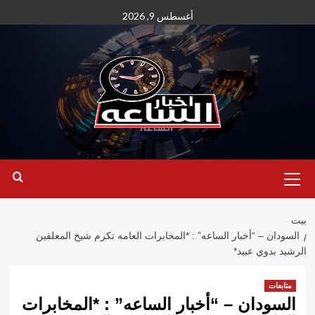
نتقل
أغسطس 9, 2026
لى
لمحتوى
القائمة
الأساسية
بيت
السودان – “أخبار الساعه” : *المخابرات العامه تكرم شيخ المعلقين
الرشيد بدوي عبيد*
متابعات
السودان – “أخبار الساعه” : *المخابرات