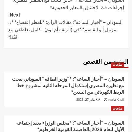
السودان – أخبار الساعه : *”جابر” يبحث مع السفير المصرى
navigation
إجراءات فك الإختناق بالمعابر الحدودية*
Next:
السودان – “أخبار الساعه”: مقالات الرأى: *للعطر افتضاح* *د.
مزمل أبو القاسم* *في (الزنقة أم لوم).. كامل تعاطفي مع
نُقُد!*
المزيد من القصص
متابعات
السودان – “أخبار الساعه”: *”وزير الطاقه” السوداني يبحث
مع نظيره المصري إستكمال المرحله الثانيه لمشروع خط
الربط الكهربائي بين البلدين*
maria Khalil
يناير 27, 2026
متابعات
السودان – “أخبار الساعه”: *مجلس الوزراء يعقد إجتماعه
الأول للعام 2026 بالعاصمة القومية الخرطوم*