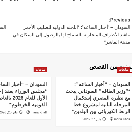
Post
Previous:
السودان – “أخبار الساعه”: *اللجنه الدوليه للصليب الأحمر
السو
navigation
تناشد الأطراف المتحاربه بالسماح لها بالوصول إلى السكان في
مدينة الفاشر*
لمزيد من القصص
متابعات
متابعات
السودان – “أخبار الساعه”:
السودان – “أخبار السا
*”وزير الطاقه” السوداني يبحث
*مجلس الوزراء يعقد إج
مع نظيره المصري إستكمال
الأول للعام 2026 
المرحله الثانيه لمشروع خط
القومية الخرطوم*
الربط الكهربائي بين البلدين*
maria Khalil
يناير 25, 2026
maria Khalil
يناير 27, 2026