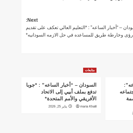
Next:
دان – “أخبار الساعه” : *التعليم العالي تعكف على تقديم
رؤى وخارطة طريق للمساعده في حل الازمه السودانيه*
متابعات
عه”:
السودان – “أخبار الساعه” : *جوبا
تماعه
تدفع بملف أبيي إلى الاتحاد
بالعاصمة
الأفريقي والأمم المتحدة*
maria Khalil
يناير 25, 2026