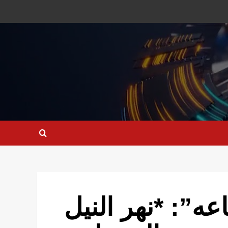
عه”: *نهر النيل