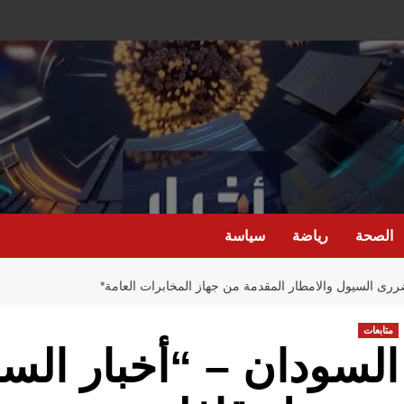
الصحة
رياضة
سياسة
ضررى السيول والامطار المقدمة من جهاز المخابرات العامة*
متابعات
السودان – “أخبار السا