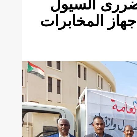
ضررى السيول
جهاز المخابرات