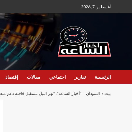
نتقل
أغسطس 7, 2026
لى
لمحتوى
الرئيسية
تقارير
اجتماعي
مقالات
إقتصاد
بيت
السودان – “أخبار الساعه”: *نهر النيل تستقبل قافلة دعم مت