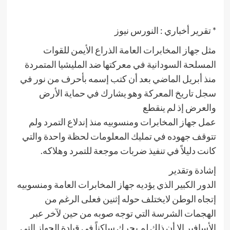
* تقرير أخباري : النورس نيوز
مثل جهاز المخابرات العامة الذراع الأيمن للقوات
المسلحة السودانية في معركتها ضد المليشيا المتمردة
منذ أبريل الماضي بعد أن كتب إسمه بأحرف من نور في
سجل تاريخ المعركة وهو يشارك في حماية الأرض
والعرض إذ لم ينقطع
عمل جهاز المخابرات ومنسوبيه منذ إندلاع التمرد ولم
تتوقف جهوده في تمليك المعلومات لحظة واحدة والتي
كانت دليلاً في تنفيذ ضربات موجعة للتمرد وهلاكه.
إشادة وتقدير
الدور الكبير الذي يؤديه جهاز المخابرات العامة ومنسوبيه
إتجاه الوطن لايختلف حوله إثنين فعلى الرغم من
الهجمات الشرسة التي توجه صوبه من حين لآخر عبر
الأسافير إلا أن ذلك لم يحرك ساكناً في قيادة الجهاز التي