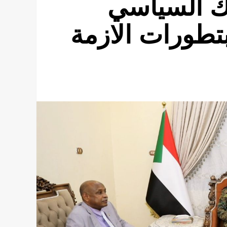
اك السياسي
بتطورات الازمة