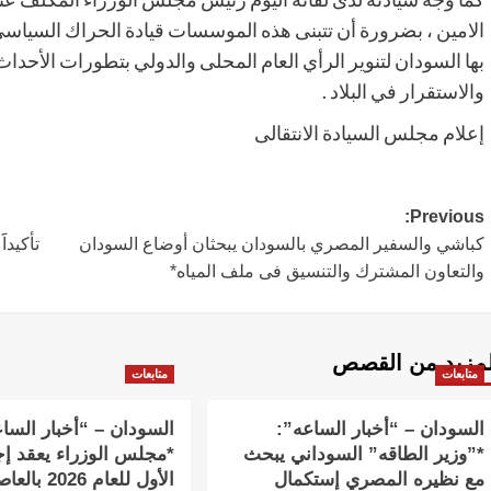
الامين ، بضرورة أن تتبنى هذه الموسسات قيادة الحراك السياسي
بها السودان لتنوير الرأي العام المحلى والدولي بتطورات الأحد
والاستقرار في البلاد .
إعلام مجلس السيادة الانتقالى
Post
Previous:
كباشي والسفير المصري بالسودان يبحثان أوضاع السودان
تأكيدا
navigation
والتعاون المشترك والتنسيق فى ملف المياه*
لمزيد من القصص
متابعات
متابعات
السودان – “أخبار الساعه”:
السودان – “أخبار السا
*”وزير الطاقه” السوداني يبحث
*مجلس الوزراء يعقد إج
مع نظيره المصري إستكمال
الأول للعام 2026 