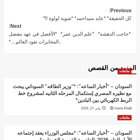
Post
Previous:
كل الحقيقة* *عابد سيداحمد* *شوية لولوة !!*
navigation
Next:
*حاجب الدهشة* *علم الدين عمر* *الأفضل في عهد مفضل
..المخابرات تقود العالم…*
المزيد من القصص
متابعات
السودان – “أخبار الساعه”: *”وزير الطاقه” السوداني يبحث
مع نظيره المصري إستكمال المرحله الثانيه لمشروع خط
الربط الكهربائي بين البلدين*
maria Khalil
يناير 27, 2026
متابعات
السودان – “أخبار الساعه”: *مجلس الوزراء يعقد إجتماعه
الأول للعام 2026 بالعاصمة القومية الخرطوم*