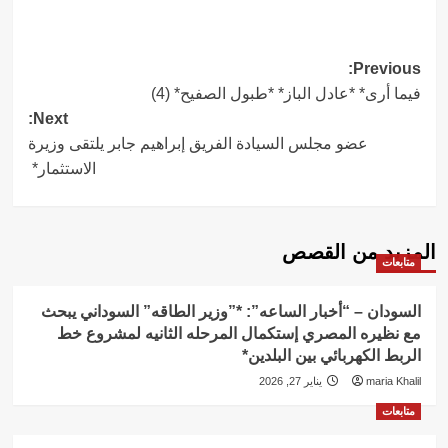
Post
Previous:
فيما أرى* *عادل الباز* *طبول الصفيح* (4)
navigation
Next:
عضو مجلس السيادة الفريق إبراهيم جابر يلتقى وزيرة
الاستثمار*
المزيد من القصص
متابعات
السودان – “أخبار الساعه”: *”وزير الطاقه” السوداني يبحث
مع نظيره المصري إستكمال المرحله الثانيه لمشروع خط
الربط الكهربائي بين البلدين*
maria Khalil
يناير 27, 2026
متابعات