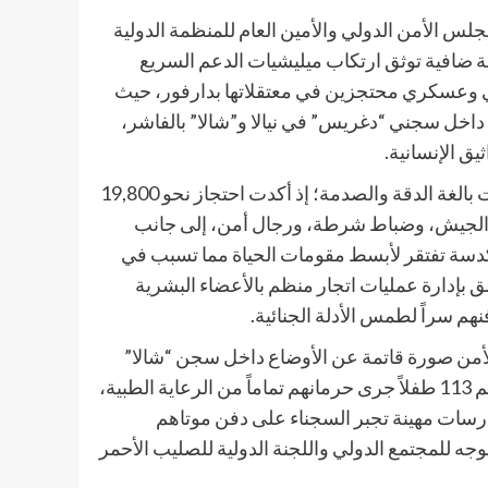
لس الأمن الدولي والأمين العام للمنظمة الدولية
ية ضافية توثق ارتكاب ميليشيات الدعم السريع
ى إلى جرائم الحرب ضد أكثر من 21 ألف مدني وعسكري محتجزين في معتقلاتها بدارفور، حيث
اخل سجني “دغريس” في نيالا و”شالا” بالفاشر،
ق الإنسانية.
​المذكرة التي قدمها السفير الحارث إدريس استندت إلى معلومات بالغة الدقة والصدمة؛ إذ أكدت احتجاز نحو 19,800
الجيش، وضباط شرطة، ورجال أمن، إلى جانب
 مكدسة تفتقر لأبسط مقومات الحياة مما تسبب في
ق بإدارة عمليات اتجار منظم بالأعضاء البشرية
م سراً لطمس الأدلة الجنائية.
الأمن صورة قاتمة عن الأوضاع داخل سجن “شالا”
بشمال دارفور الذي يضم مئات الأسرى والمدنيين الجرحى، وبينهم 113 طفلاً جرى حرمانهم تماماً من الرعاية الطبية،
سات مهينة تجبر السجناء على دفن موتاهم
ه للمجتمع الدولي واللجنة الدولية للصليب الأحمر