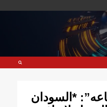
اعه”: *السودان