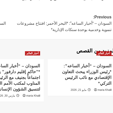
Post
Previous:
السودان – “أخبار الساعه”: *البحر الأحمر: افتتاح مشروعات
السو
navigation
تنموية وخدمية بوحدة سنكات الإدارية*
لمزيد من القصص
أخبار العالم
أخبار العالم
السودان – “أخبار الساعه”:
السودان – “أخبار السا
*رئيس الوزراء يبحث التعاون
*”حاكم إقليم دارفور” ي
الإقتصادي مع نائب الرئيس
اجتماعاً بجنيف مع الرئ
التركي*
المناوب لمكتب الأمم ال
لتنسيق الشؤون الإنساني
maria Khalil
مايو 21, 2026
maria Khalil
مارس 30, 2026