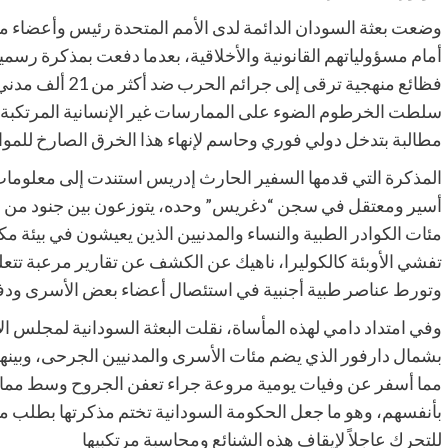
​وضعت بعثة السودان الدائمة لدى الأمم المتحدة رئيس وأعضاء مج
أمام مسؤولياتهم القانونية والأخلاقية، بعدما دفعت بمذكرة رسم
فظائع منهجية ترق
سلطت الخرطوم الضوء على الممارسات غير الإنسانية المرتكبة د
مطالبة بتدخل دولي فوري وحاسم لإنهاء هذا الخرق الصارخ للمواثي
أسير ومعتقل في سجن “دغريس” وحده، يتوزعون بين جنود من 
مئات الكوادر الطبية والنساء والمدنيين الذين يعيشون في بيئة
تفشي الأوبئة كالكوليرا، ناهيك عن الكشف عن تقارير مرعبة تتعل
وتورط عناصر طبية أجنبية في استئصال أعضاء بعض الأسرى ودفنه
​وفي امتداد دامي لهذه المأساة، نقلت البعثة السودانية لمجلس 
مما أسفر عن وفيات يومية مروعة جراء تعفن الجروح وسط ممار
بأنفسهم، وهو ما جعل الحكومة السودانية تختم مذكرتها بطلب موج
للتحرك عاجلاً لإيقاف هذه الشنائع ومحاسبة مرتكبيها